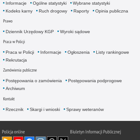
Informacje
Ogólne statystyki
Wybrane statystyki
Kodeks karny
Ruch drogowy
Raporty
Opinia publiczna
Prawo
Dziennik Urzędowy KGP
Wyroki sądowe
Praca w Policji
Praca w Policji
Informacje
Ogłoszenia
Listy rankingowe
Rekrutacja
Zamówienia publiczne
Postępowania o zamówienia
Postępowania podprogowe
Archiwum
Kontakt
Rzecznik
Skargi i wnioski
Sprawy weteranów
Policja
online
Biuletyn Informacji Publicznej