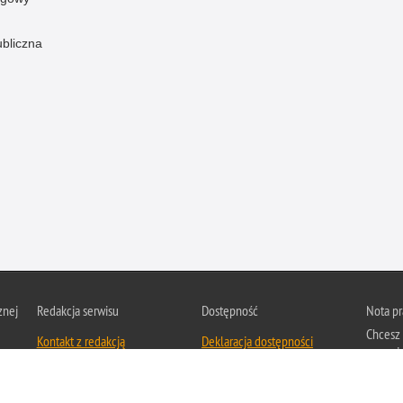
ubliczna
znej
Redakcja serwisu
Dostępność
Nota p
Chcesz 
Kontakt z redakcją
Deklaracja dostępności
z serwis
Zapozna
Polityk