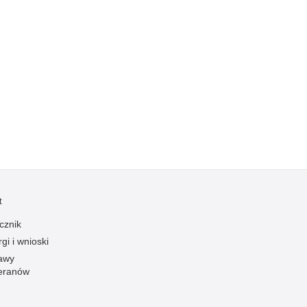
Kradzieże z włamaniem
Kultura
Logistyka, wyposażenie
Materiały wybuchowe
Nagrodzeni policjanci
Napady na banki
Napady na taksówkarzy
Napady na tiry
Nielegalny handel farmaceutykami
Nietrzeźwi kierujący
t
Nietrzeźwi opiekunowie
cznik
gi i wnioski
Nietrzeźwi pracownicy
awy
Niszczenie mienia
eranów
Nowoczesne technologie w pracy Policji
Odpowiedzialność majątkowa Policji