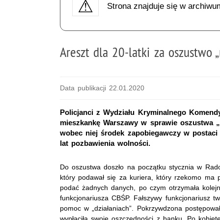
Strona znajduje się w archiwu
Areszt dla 20-latki za oszustwo „
Data publikacji 22.01.2020
Policjanci z Wydziału Kryminalnego Komendy 
mieszkankę Warszawy w sprawie oszustwa „na
wobec niej środek zapobiegawczy w postaci
lat pozbawienia wolności.
Do oszustwa doszło na początku stycznia w Rado
który podawał się za kuriera, który rzekomo ma pr
podać żadnych danych, po czym otrzymała kolejn
funkcjonariusza CBŚP. Fałszywy funkcjonariusz tw
pomoc w „działaniach”. Pokrzywdzona postępowała 
wypłaciła swoje oszczędności z banku. Po kobietę