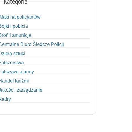
Kategorie
Ataki na policjantów
Bójki i pobicia
Broń i amunicja
Centralne Biuro Śledcze Policji
Dzieła sztuki
Fałszerstwa
Fałszywe alarmy
Handel ludźmi
Jakość i zarządzanie
Kadry
Kobiety w Policji
Korupcja
Kradzież