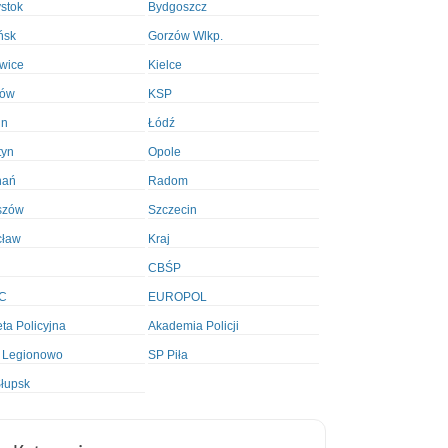
ystok
Bydgoszcz
ńsk
Gorzów Wlkp.
wice
Kielce
ków
KSP
in
Łódź
tyn
Opole
nań
Radom
szów
Szczecin
cław
Kraj
CBŚP
C
EUROPOL
ta Policyjna
Akademia Policji
 Legionowo
SP Piła
łupsk