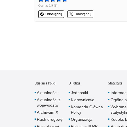
Ocena: 5/5 (1)
Udostępnij
Udostępnij
Działania Policji
O Policji
Statystyka
Aktualności
Jednostki
Informac
Aktualności z
Kierownictwo
Ogólne st
województw
Komenda Główna
Wybrane
Archiwum X
Policji
statystyki
Ruch drogowy
Organizacja
Kodeks k
Poszukiwani
Policja w III RP
Ruch dr