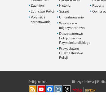
Zaginieni
Historia
Raporty
Lotnictwo Policji
Sprzęt
Opinia p
Polemiki i
Umundurowanie
sprostowania
Współpraca
międzynarodowa
Duszpasterstwo
Policji Kościoła
Rzymskokatolickiego
Prawosławne
Duszpasterstwo
Policji
Policja
online
Biuletyn Informacji Public
BIP KGP