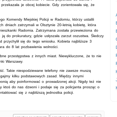
ie przekazała je obcej kobiecie. Gdy zorientowała się, że
ego Komendy Miejskiej Policji w Radomiu, którzy ustalili
h dniach zatrzymali w Olsztynie 20-letnią kobietę, która
 mieszkanki Radomia. Zatrzymana została przewieziona do
o ją do prokuratury, gdzie usłyszała zarzut oszustwa. Śledczy
d przychylił się do tego wniosku. Kobieta najbliższe 3
ra do 8 lat pozbawienia wolności.
obne przestępstwa z innych miast. Niewykluczone, że to nie
anki Warszawy.
ość. Takie niespodziewane telefony nie zawsze muszą
zegajmy kilku podstawowych zasad. Między innymi
wonią aby poinformować o prowadzonej akcji. Nigdy też nie
y ktoś do nas dzwoni i podaje się za policjanta prosząc o
aktować się z najbliższą jednostka policji.