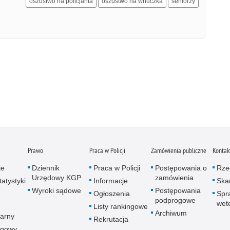
oszustwo na policjanta
oszustwo na wnuczka
seniorzy
Prawo
Praca w Policji
Zamówienia publiczne
Kontak
je
Dziennik
Praca w Policji
Postępowania o
Rze
Urzędowy KGP
zamówienia
atystyki
Informacje
Skar
Wyroki sądowe
Postępowania
Ogłoszenia
Spr
podprogowe
wet
Listy rankingowe
Archiwum
arny
Rekrutacja
ogowy