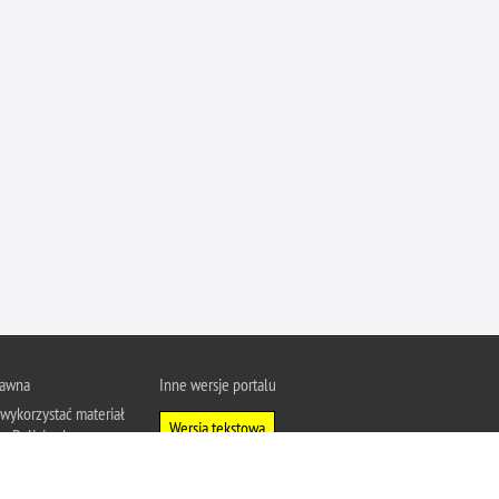
Ofiarni i odważni
Opinia publiczna
Oszustwa
Pedofilia, pornografia dziecięca
Piractwo przemysłowe
Podrabianie znaków towarowych
Pogryzienia przez psy
Polemiki i sprostowania
Policja inaczej
Policjant z pasją
Porwania
rawna
Inne wersje portalu
wykorzystać materiał
Pożary i podpalenia
Wersja tekstowa
u Policja.pl.
Pranie brudnych pieniędzy
About Polish Police
j się z zasadami
Prawa człowieka
a prywatności