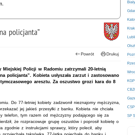
Biał
m.
Gda
Kato
Kra
na policjanta”
Lubl
Olsz
Powrót
Drukuj
Poz
Rze
Miejskiej Policji w Radomiu zatrzymali 20-letnią
Wro
 policjanta”. Kobieta usłyszała zarzut i zastosowano
KGP
 tymczasowego aresztu. Za oszustwo grozi kara do 8
CBZ
Gaze
miu. Do 77-letniej kobiety zadzwonił nieznajomy mężczyzna,
CSP
zekazać jej jakieś przesyłki z banku. Kobieta nie chciała
y telefon, tym razem od mężczyzny podającego się za
SP S
ierdził, że rozpracowuje grupę oszustów i poprosił kobietę o
zgodnie z instrukcjami sprawcy, który polecił, aby
 przyjechała taksówka. 77-latka pojechała do banku i