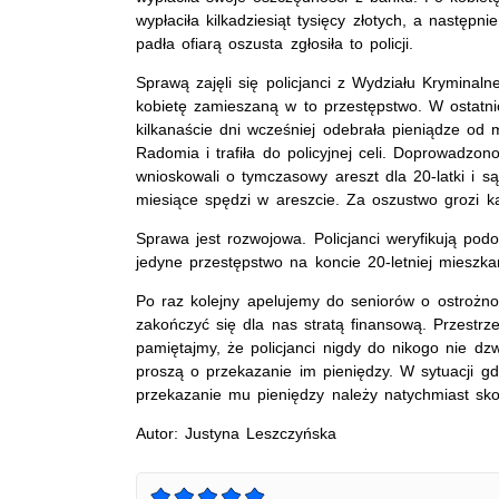
wypłaciła kilkadziesiąt tysięcy złotych, a następn
padła ofiarą oszusta zgłosiła to policji.
Sprawą zajęli się policjanci z Wydziału Kryminaln
kobietę zamieszaną w to przestępstwo. W ostatnic
kilkanaście dni wcześniej odebrała pieniądze od
Radomia i trafiła do policyjnej celi. Doprowadzon
wnioskowali o tymczasowy areszt dla 20-latki i są
miesiące spędzi w areszcie. Za oszustwo grozi ka
Sprawa jest rozwojowa. Policjanci weryfikują pod
jedyne przestępstwo na koncie 20-letniej mieszk
Po raz kolejny apelujemy do seniorów o ostrożn
zakończyć się dla nas stratą finansową. Przestr
pamiętajmy, że policjanci nigdy do nikogo nie dz
proszą o przekazanie im pieniędzy. W sytuacji gd
przekazanie mu pieniędzy należy natychmiast skont
Autor: Justyna Leszczyńska