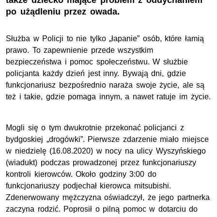
także dziecko mające problem z oddychaniem
po użądleniu przez owada.
Służba w Policji to nie tylko „łapanie” osób, które łamią
prawo. To zapewnienie przede wszystkim
bezpieczeństwa i pomoc społeczeństwu. W służbie
policjanta każdy dzień jest inny. Bywają dni, gdzie
funkcjonariusz bezpośrednio naraża swoje życie, ale są
też i takie, gdzie pomaga innym, a nawet ratuje im życie.
Mogli się o tym dwukrotnie przekonać policjanci z
bydgoskiej „drogówki”. Pierwsze zdarzenie miało miejsce
w niedzielę (16.08.2020) w nocy na ulicy Wyszyńskiego
(wiadukt) podczas prowadzonej przez funkcjonariuszy
kontroli kierowców. Około godziny 3:00 do
funkcjonariuszy podjechał kierowca mitsubishi.
Zdenerwowany mężczyzna oświadczył, że jego partnerka
zaczyna rodzić. Poprosił o pilną pomoc w dotarciu do