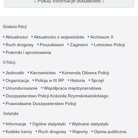
↓ Pokaż informacje dodatkowe ↓
Działania Policji
Aktualności
Aktualności z województw
Archiwum X
Ruch drogowy
Poszukiwani
Zaginieni
Lotnictwo Policji
Polemiki i sprostowania
O Policji
Jednostki
Kierownictwo
Komenda Główna Policji
Organizacja
Policja w III RP
Historia
Sprzęt
Umundurowanie
Współpraca międzynarodowa
Duszpasterstwo Policji Kościoła Rzymskokatolickiego
Prawosławne Duszpasterstwo Policji
Statystyka
Informacje
Ogólne statystyki
Wybrane statystyki
Kodeks karny
Ruch drogowy
Raporty
Opinia publiczna