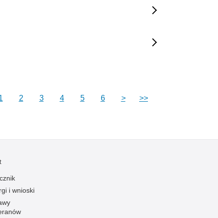
1
2
3
4
5
6
>
>>
t
cznik
gi i wnioski
awy
eranów