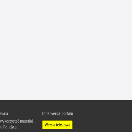
rawna
Inne wersje portalu
wykorzystać materiał
Wersja tekstowa
u Policja.pl.