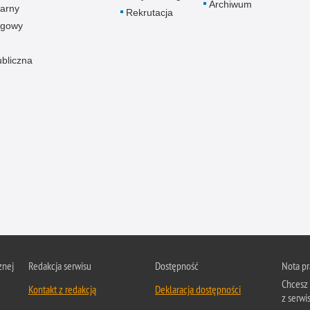
Archiwum
arny
Rekrutacja
ogowy
ubliczna
znej
Redakcja serwisu
Dostępność
Nota p
Chcesz 
Kontakt z redakcją
Deklaracja dostępności
z serwis