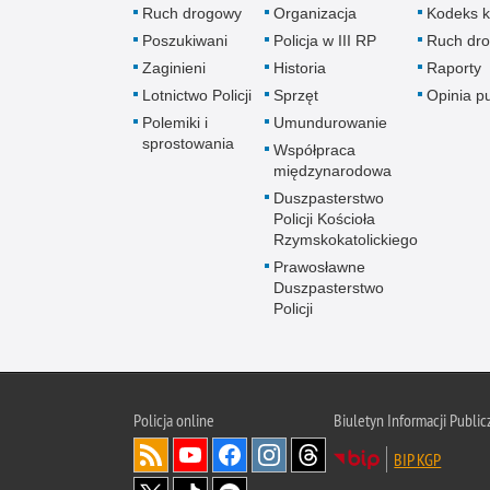
Ruch drogowy
Organizacja
Kodeks k
Poszukiwani
Policja w III RP
Ruch dr
Zaginieni
Historia
Raporty
Lotnictwo Policji
Sprzęt
Opinia p
Polemiki i
Umundurowanie
sprostowania
Współpraca
międzynarodowa
Duszpasterstwo
Policji Kościoła
Rzymskokatolickiego
Prawosławne
Duszpasterstwo
Policji
Policja
online
Biuletyn Informacji Public
BIP KGP