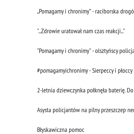
„Pomagamy i chronimy” - raciborska drog
"...Zdrowie uratował nam czas reakcji..."
"Pomagamy i chronimy" - olsztyńscy policj
#pomagamyichronimy - Sierpeccy i płoccy 
2-letnia dziewczynka połknęła baterię. Do
Asysta policjantów na pilny przeszczep ne
Błyskawiczna pomoc