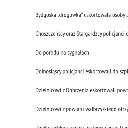
Bydgoska „drogówka” eskortowała osoby 
Choszczeńscy oraz Stargardzcy policjanci 
Do porodu na sygnałach
Dolnośląscy policjanci eskortowali do s
Dzielnicowi z Dobrzenia eskortowali po
Dzielnicowi z powiatu wałbrzyskiego otrz
Dzięki szybkiej reakcji uratowali życie 9