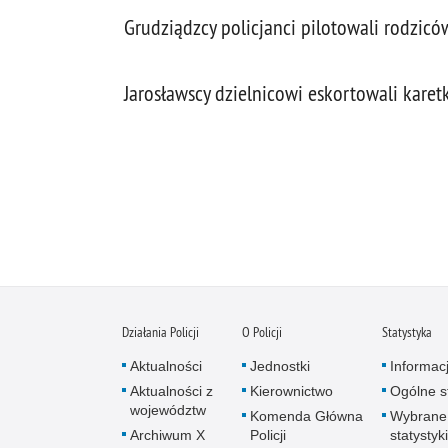
Grudziądzcy policjanci pilotowali rodzicó
Jarosławscy dzielnicowi eskortowali karet
Działania Policji
O Policji
Statystyka
Aktualności
Jednostki
Informac
Aktualności z
Kierownictwo
Ogólne st
województw
Komenda Główna
Wybrane
Archiwum X
Policji
statystyki