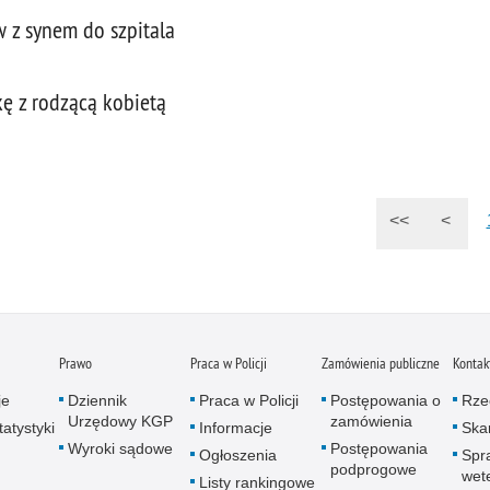
w z synem do szpitala
kę z rodzącą kobietą
<<
<
Prawo
Praca w Policji
Zamówienia publiczne
Kontak
je
Dziennik
Praca w Policji
Postępowania o
Rze
Urzędowy KGP
zamówienia
atystyki
Informacje
Skar
Wyroki sądowe
Postępowania
Ogłoszenia
Spr
podprogowe
wet
Listy rankingowe