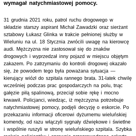
wymagał natychmiastowej pomocy.
31 grudnia 2021 roku, patrol ruchu drogowego w
składzie starszy aspirant Michał Zawadzki oraz sierżant
sztabowy Łukasz Glinka w trakcie pełnionej służby w
Wieluniu na ul. 18 Stycznia zwrócili uwagę na kierowcę
audi. Mężczyzna nie zastosował się do znaków
drogowych i wyprzedzał inny pojazd w miejscu objętym
zakazem. Po zatrzymaniu do kontroli drogowej okazało
się, że powodem tego była poważana sytuacja —
kierujący wiózł do szpitala rannego brata. 31-latek chwilę
wcześniej podczas prac gospodarczych na polu, tnąc
gałęzie piłą spalinową, przeciął sobie rękę i mocno
krwawił. Policjanci, wiedząc, iż mężczyzna potrzebuje
natychmiastowej pomocy, podjęli decyzję o eskorcie. Po
przekazaniu informacji oficerowi dyżurnemu wieluńskiej
komendy, od razu włączyli sygnały dźwiękowe i świetlne
i wspólnie ruszyli w stronę wieluńskiego szpitala. Szybka