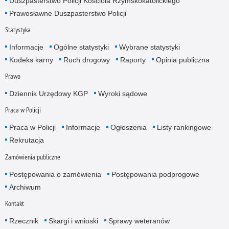
Duszpasterstwo Policji Kościoła Rzymskokatolickiego
Prawosławne Duszpasterstwo Policji
Statystyka
Informacje
Ogólne statystyki
Wybrane statystyki
Kodeks karny
Ruch drogowy
Raporty
Opinia publiczna
Prawo
Dziennik Urzędowy KGP
Wyroki sądowe
Praca w Policji
Praca w Policji
Informacje
Ogłoszenia
Listy rankingowe
Rekrutacja
Zamówienia publiczne
Postępowania o zamówienia
Postępowania podprogowe
Archiwum
Kontakt
Rzecznik
Skargi i wnioski
Sprawy weteranów