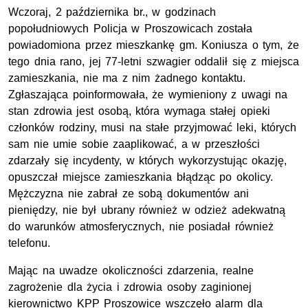
Wczoraj, 2 października br., w godzinach
popołudniowych Policja w Proszowicach została
powiadomiona przez mieszkankę gm. Koniusza o tym, że
tego dnia rano, jej 77-letni szwagier oddalił się z miejsca
zamieszkania, nie ma z nim żadnego kontaktu.
Zgłaszająca poinformowała, że wymieniony z uwagi na
stan zdrowia jest osobą, która wymaga stałej opieki
członków rodziny, musi na stałe przyjmować leki, których
sam nie umie sobie zaaplikować, a w przeszłości
zdarzały się incydenty, w których wykorzystując okazję,
opuszczał miejsce zamieszkania błądząc po okolicy.
Mężczyzna nie zabrał ze sobą dokumentów ani
pieniędzy, nie był ubrany również w odzież adekwatną
do warunków atmosferycznych, nie posiadał również
telefonu.
Mając na uwadze okoliczności zdarzenia, realne
zagrożenie dla życia i zdrowia osoby zaginionej
kierownictwo
KPP
Proszowice wszczęło alarm dla