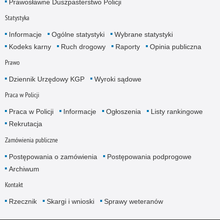
Prawosławne Duszpasterstwo Policji
Statystyka
Informacje
Ogólne statystyki
Wybrane statystyki
Kodeks karny
Ruch drogowy
Raporty
Opinia publiczna
Prawo
Dziennik Urzędowy KGP
Wyroki sądowe
Praca w Policji
Praca w Policji
Informacje
Ogłoszenia
Listy rankingowe
Rekrutacja
Zamówienia publiczne
Postępowania o zamówienia
Postępowania podprogowe
Archiwum
Kontakt
Rzecznik
Skargi i wnioski
Sprawy weteranów