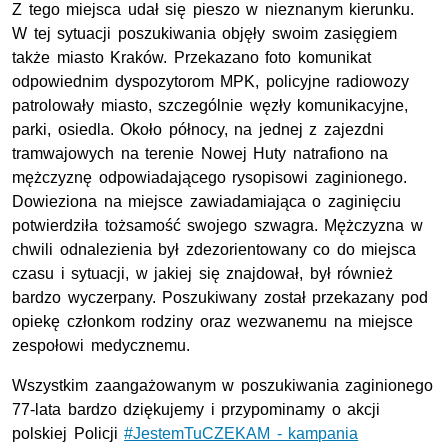
Z tego miejsca udał się pieszo w nieznanym kierunku.
W tej sytuacji poszukiwania objęły swoim zasięgiem
także miasto Kraków. Przekazano foto komunikat
odpowiednim dyspozytorom MPK, policyjne radiowozy
patrolowały miasto, szczególnie węzły komunikacyjne,
parki, osiedla. Około północy, na jednej z zajezdni
tramwajowych na terenie Nowej Huty natrafiono na
mężczyznę odpowiadającego rysopisowi zaginionego.
Dowieziona na miejsce zawiadamiająca o zaginięciu
potwierdziła tożsamość swojego szwagra. Mężczyzna w
chwili odnalezienia był zdezorientowany co do miejsca
czasu i sytuacji, w jakiej się znajdował, był również
bardzo wyczerpany. Poszukiwany został przekazany pod
opiekę członkom rodziny oraz wezwanemu na miejsce
zespołowi medycznemu.
Wszystkim zaangażowanym w poszukiwania zaginionego
77-lata bardzo dziękujemy i przypominamy o akcji
polskiej Policji
#JestemTuCZEKAM - kampania