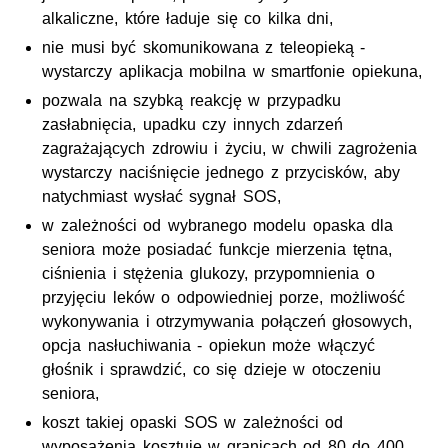
alkaliczne, które ładuje się co kilka dni,
nie musi być skomunikowana z teleopieką -
wystarczy aplikacja mobilna w smartfonie opiekuna,
pozwala na szybką reakcję w przypadku
zasłabnięcia, upadku czy innych zdarzeń
zagrażających zdrowiu i życiu, w chwili zagrożenia
wystarczy naciśnięcie jednego z przycisków, aby
natychmiast wysłać sygnał SOS,
w zależności od wybranego modelu opaska dla
seniora może posiadać funkcje mierzenia tętna,
ciśnienia i stężenia glukozy, przypomnienia o
przyjęciu leków o odpowiedniej porze, możliwość
wykonywania i otrzymywania połączeń głosowych,
opcja nasłuchiwania - opiekun może włączyć
głośnik i sprawdzić, co się dzieje w otoczeniu
seniora,
koszt takiej opaski SOS w zależności od
wyposażenia kosztuje w granicach od 80 do 400