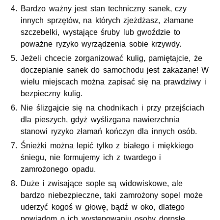
Bardzo ważny jest stan techniczny sanek, czy
innych sprzętów, na których zjeżdżasz, złamane
szczebelki, wystające śruby lub gwoździe to
poważne ryzyko wyrządzenia sobie krzywdy.
Jeżeli chcecie zorganizować kulig, pamiętajcie, że
doczepianie sanek do samochodu jest zakazane! W
wielu miejscach można zapisać się na prawdziwy i
bezpieczny kulig.
Nie ślizgajcie się na chodnikach i przy przejściach
dla pieszych, gdyż wyślizgana nawierzchnia
stanowi ryzyko złamań kończyn dla innych osób.
Śnieżki można lepić tylko z białego i miękkiego
śniegu, nie formujemy ich z twardego i
zamrożonego opadu.
Duże i zwisające sople są widowiskowe, ale
bardzo niebezpieczne, taki zamrożony sopel może
uderzyć kogoś w głowę, bądź w oko, dlatego
powiadom o ich występowaniu osoby dorosłe.