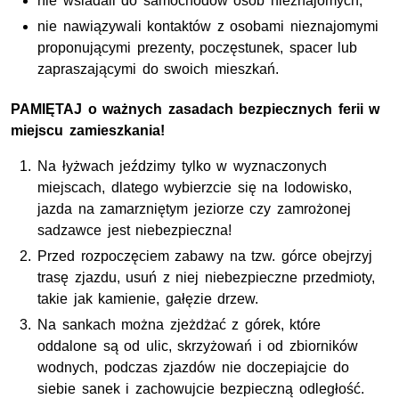
nie wsiadali do samochodów osób nieznajomych,
nie nawiązywali kontaktów z osobami nieznajomymi
proponującymi prezenty, poczęstunek, spacer lub
zapraszającymi do swoich mieszkań.
PAMIĘTAJ o ważnych zasadach bezpiecznych ferii w
miejscu zamieszkania!
Na łyżwach jeździmy tylko w wyznaczonych
miejscach, dlatego wybierzcie się na lodowisko,
jazda na zamarzniętym jeziorze czy zamrożonej
sadzawce jest niebezpieczna!
Przed rozpoczęciem zabawy na tzw. górce obejrzyj
trasę zjazdu, usuń z niej niebezpieczne przedmioty,
takie jak kamienie, gałęzie drzew.
Na sankach można zjeżdżać z górek, które
oddalone są od ulic, skrzyżowań i od zbiorników
wodnych, podczas zjazdów nie doczepiajcie do
siebie sanek i zachowujcie bezpieczną odległość.