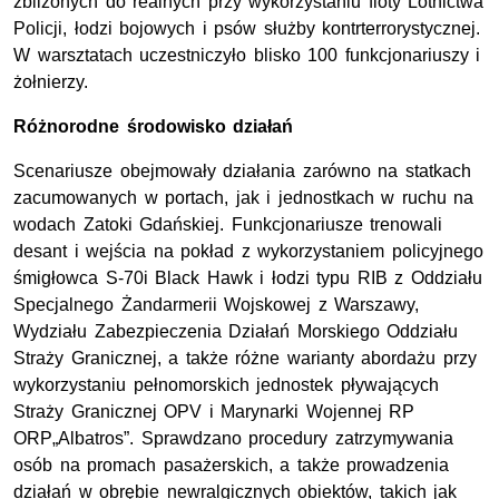
zbliżonych do realnych przy wykorzystaniu floty Lotnictwa
Policji, łodzi bojowych i psów służby kontrterrorystycznej.
W warsztatach uczestniczyło blisko 100 funkcjonariuszy i
żołnierzy.
Różnorodne środowisko działań
Scenariusze obejmowały działania zarówno na statkach
zacumowanych w portach, jak i jednostkach w ruchu na
wodach Zatoki Gdańskiej. Funkcjonariusze trenowali
desant i wejścia na pokład z wykorzystaniem policyjnego
śmigłowca S-70i Black Hawk i łodzi typu RIB z Oddziału
Specjalnego Żandarmerii Wojskowej z Warszawy,
Wydziału Zabezpieczenia Działań Morskiego Oddziału
Straży Granicznej, a także różne warianty abordażu przy
wykorzystaniu pełnomorskich jednostek pływających
Straży Granicznej OPV i Marynarki Wojennej RP
ORP„Albatros”. Sprawdzano procedury zatrzymywania
osób na promach pasażerskich, a także prowadzenia
działań w obrębie newralgicznych obiektów, takich jak