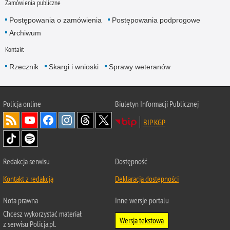
Zamówienia publiczne
Postępowania o zamówienia
Postępowania podprogowe
Archiwum
Kontakt
Rzecznik
Skargi i wnioski
Sprawy weteranów
Policja
online
Biuletyn Informacji Publicznej
BIP KGP
Redakcja serwisu
Dostępność
Kontakt z redakcją
Deklaracja dostępności
Nota prawna
Inne wersje portalu
Chcesz wykorzystać materiał
Wersja tekstowa
z serwisu Policja.pl.