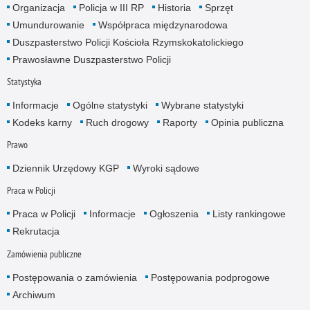
Organizacja
Policja w III RP
Historia
Sprzęt
Umundurowanie
Współpraca międzynarodowa
Duszpasterstwo Policji Kościoła Rzymskokatolickiego
Prawosławne Duszpasterstwo Policji
Statystyka
Informacje
Ogólne statystyki
Wybrane statystyki
Kodeks karny
Ruch drogowy
Raporty
Opinia publiczna
Prawo
Dziennik Urzędowy KGP
Wyroki sądowe
Praca w Policji
Praca w Policji
Informacje
Ogłoszenia
Listy rankingowe
Rekrutacja
Zamówienia publiczne
Postępowania o zamówienia
Postępowania podprogowe
Archiwum