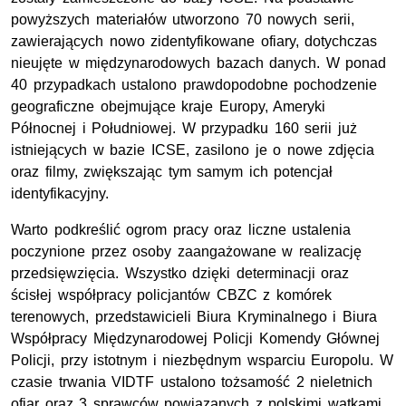
powyższych materiałów utworzono 70 nowych serii,
zawierających nowo zidentyfikowane ofiary, dotychczas
nieujęte w międzynarodowych bazach danych. W ponad
40 przypadkach ustalono prawdopodobne pochodzenie
geograficzne obejmujące kraje Europy, Ameryki
Północnej i Południowej. W przypadku 160 serii już
istniejących w bazie ICSE, zasilono je o nowe zdjęcia
oraz filmy, zwiększając tym samym ich potencjał
identyfikacyjny.
Warto podkreślić ogrom pracy oraz liczne ustalenia
poczynione przez osoby zaangażowane w realizację
przedsięwzięcia. Wszystko dzięki determinacji oraz
ścisłej współpracy policjantów CBZC z komórek
terenowych, przedstawicieli Biura Kryminalnego i Biura
Współpracy Międzynarodowej Policji Komendy Głównej
Policji, przy istotnym i niezbędnym wsparciu Europolu. W
czasie trwania VIDTF ustalono tożsamość 2 nieletnich
ofiar oraz 3 sprawców powiązanych z polskimi wątkami.