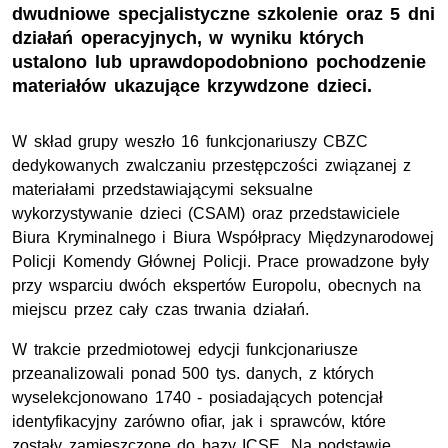
dwudniowe specjalistyczne szkolenie oraz 5 dni
działań operacyjnych, w wyniku których
ustalono lub uprawdopodobniono pochodzenie
materiałów ukazujące krzywdzone dzieci.
W skład grupy weszło 16 funkcjonariuszy
CBZC
dedykowanych zwalczaniu przestępczości związanej z
materiałami przedstawiającymi seksualne
wykorzystywanie dzieci (CSAM) oraz przedstawiciele
Biura Kryminalnego i Biura Współpracy Międzynarodowej
Policji Komendy Głównej Policji. Prace prowadzone były
przy wsparciu dwóch ekspertów Europolu, obecnych na
miejscu przez cały czas trwania działań.
W trakcie przedmiotowej edycji funkcjonariusze
przeanalizowali ponad 500 tys. danych, z których
wyselekcjonowano 1740 - posiadających potencjał
identyfikacyjny zarówno ofiar, jak i sprawców, które
zostały zamieszczone do bazy ICSE. Na podstawie