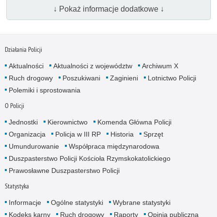
↓ Pokaż informacje dodatkowe ↓
Działania Policji
Aktualności
Aktualności z województw
Archiwum X
Ruch drogowy
Poszukiwani
Zaginieni
Lotnictwo Policji
Polemiki i sprostowania
O Policji
Jednostki
Kierownictwo
Komenda Główna Policji
Organizacja
Policja w III RP
Historia
Sprzęt
Umundurowanie
Współpraca międzynarodowa
Duszpasterstwo Policji Kościoła Rzymskokatolickiego
Prawosławne Duszpasterstwo Policji
Statystyka
Informacje
Ogólne statystyki
Wybrane statystyki
Kodeks karny
Ruch drogowy
Raporty
Opinia publiczna