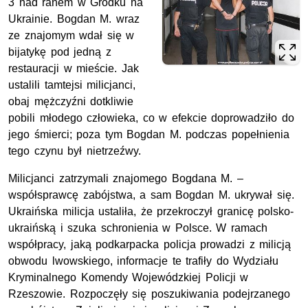
3 nad ranem w Gródku na
Ukrainie. Bogdan M. wraz
ze znajomym wdał się w
bijatykę pod jedną z
restauracji w mieście. Jak
ustalili tamtejsi milicjanci,
obaj mężczyźni dotkliwie
pobili młodego człowieka, co w efekcie doprowadziło do
jego śmierci; poza tym Bogdan M. podczas popełnienia
tego czynu był nietrzeźwy.
Milicjanci zatrzymali znajomego Bogdana M. –
współsprawcę zabójstwa, a sam Bogdan M. ukrywał się.
Ukraińska milicja ustaliła, że przekroczył granicę polsko-
ukraińską i szuka schronienia w Polsce. W ramach
współpracy, jaką podkarpacka policja prowadzi z milicją
obwodu lwowskiego, informacje te trafiły do Wydziału
Kryminalnego Komendy Wojewódzkiej Policji w
Rzeszowie. Rozpoczęły się poszukiwania podejrzanego