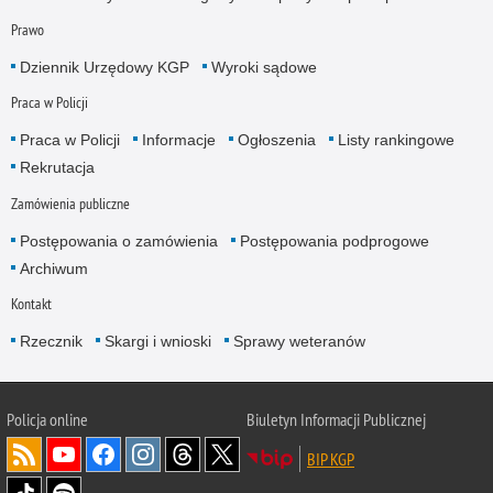
Prawo
Dziennik Urzędowy KGP
Wyroki sądowe
Praca w Policji
Praca w Policji
Informacje
Ogłoszenia
Listy rankingowe
Rekrutacja
Zamówienia publiczne
Postępowania o zamówienia
Postępowania podprogowe
Archiwum
Kontakt
Rzecznik
Skargi i wnioski
Sprawy weteranów
Policja
online
Biuletyn Informacji Publicznej
BIP KGP