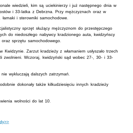
nale wiedzieli, kim są uciekinierzy i już następnego dnia w
Mostów i 33-latka z Debrzna. Przy mężczyznach oraz w
n. łamaki i sterowniki samochodowe.
ecjalistyczny sprzęt służący mężczyznom do przestępczego
ych do niedoszłego nabywcy kradzionego auta, kwidzyńscy
ów oraz sprzętu samochodowego.
u w Kwidzynie. Zarzut kradzieży z włamaniem usłyszało trzech
li zwolnieni. Wczoraj, kwidzyński sąd wobec 27-, 30- i 33-
i nie wykluczają dalszych zatrzymań.
dobnie dokonały także kilkudziesięciu innych kradzieży
ienia wolności do lat 10.
ody>>