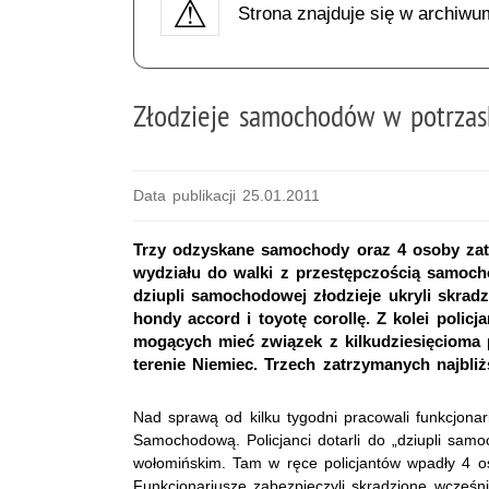
Strona znajduje się w archiwu
Złodzieje samochodów w potrzas
Data publikacji 25.01.2011
Trzy odzyskane samochody oraz 4 osoby zatr
wydziału do walki z przestępczością samoc
dziupli samochodowej złodzieje ukryli skrad
hondy accord i toyotę corollę. Z kolei polic
mogących mieć związek z kilkudziesięciom
terenie Niemiec. Trzech zatrzymanych najbliż
Nad sprawą od kilku tygodni pracowali funkcjona
Samochodową. Policjanci dotarli do „dziupli samo
wołomińskim. Tam w ręce policjantów wpadły 4 o
Funkcjonariusze zabezpieczyli skradzione wcześn