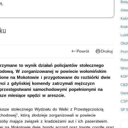
Biał
m.
Gda
Kato
Kra
ku
Lubl
Olsz
Powrót
Drukuj
Poz
Rze
zymane to wynik działań policjantów stołecznego
Wro
hodową. W zorganizowanej w powiecie wołomińskim
KGP
zione na Mokotowie i przygotowane do rozbiórki dwie
janci z gdyńskiej komendy zatrzymali mężczyzn
CBZ
a przestępstwami samochodowymi popełnionymi na
Gaze
sze miesiące spędzi w areszcie.
CSP
riusze stołecznego Wydziału do Walki z Przestępczością
SP S
chodowej”, którą złodzieje zorganizowali w powiecie
soby mające związek z kradzieżami aut i ich paserstwem.
iej na Mokotowie dwie hondy accord oraz toyotę corollę oraz