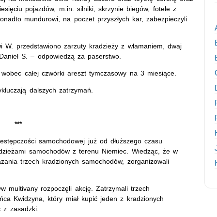
ięciu pojazdów, m.in. silniki, skrzynie biegów, fotele z
onadto mundurowi, na poczet przyszłych kar, zabezpieczyli
wi W. przedstawiono zarzuty kradzieży z włamaniem, dwaj
ni Daniel S. – odpowiedzą za paserstwo.
 wobec całej czwórki areszt tymczasowy na 3 miesiące.
ykluczają dalszych zatrzymań.
***
rzestępczości samochodowej już od dłuższego czasu
radzieżami samochodów z terenu Niemiec. Wiedząc, że w
zania trzech kradzionych samochodów, zorganizowali
multivany rozpoczęli akcję. Zatrzymali trzech
ca Kwidzyna, który miał kupić jeden z kradzionych
z zasadzki.