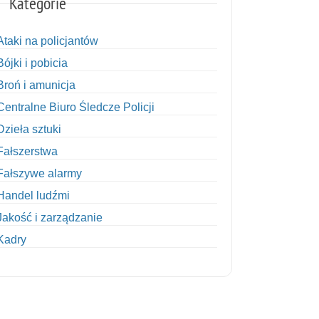
Kategorie
Ataki na policjantów
Bójki i pobicia
Broń i amunicja
Centralne Biuro Śledcze Policji
Dzieła sztuki
Fałszerstwa
Fałszywe alarmy
Handel ludźmi
Jakość i zarządzanie
Kadry
Kobiety w Policji
Korupcja
Kradzież