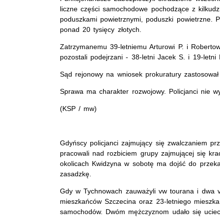
liczne części samochodowe pochodzące z kilkudzies
poduszkami powietrznymi, poduszki powietrzne. P
ponad 20 tysięcy złotych.
Zatrzymanemu 39-letniemu Arturowi P. i Roberto
pozostali podejrzani - 38-letni Jacek S. i 19-let
Sąd rejonowy na wniosek prokuratury zastosował
Sprawa ma charakter rozwojowy. Policjanci nie w
(KSP / mw)
Gdyńscy policjanci zajmujący się zwalczaniem p
pracowali nad rozbiciem grupy zajmującej się k
okolicach Kwidzyna w sobotę ma dojść do przeka
zasadzkę.
Gdy w Tychnowach zauważyli vw tourana i dwa vw 
mieszkańców Szczecina oraz 23-letniego mieszkań
samochodów. Dwóm mężczyznom udało się uciec 