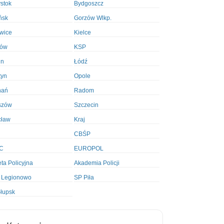
ystok
Bydgoszcz
ńsk
Gorzów Wlkp.
wice
Kielce
ków
KSP
in
Łódź
tyn
Opole
nań
Radom
szów
Szczecin
cław
Kraj
CBŚP
C
EUROPOL
ta Policyjna
Akademia Policji
 Legionowo
SP Piła
łupsk