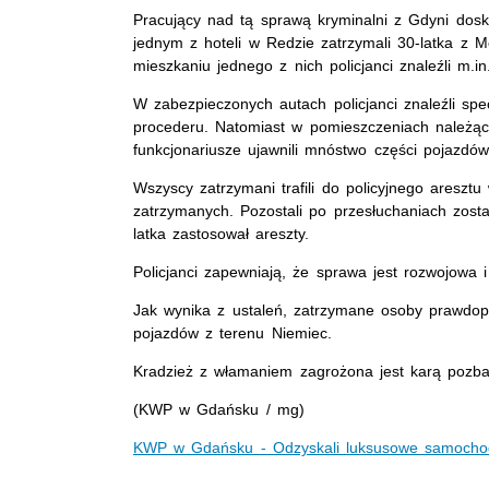
Pracujący nad tą sprawą kryminalni z Gdyni dosko
jednym z hoteli w Redzie zatrzymali 30-latka z 
mieszkaniu jednego z nich policjanci znaleźli m.i
W zabezpieczonych autach policjanci znaleźli sp
procederu. Natomiast w pomieszczeniach należąc
funkcjonariusze ujawnili mnóstwo części pojazd
Wszyscy zatrzymani trafili do policyjnego areszt
zatrzymanych. Pozostali po przesłuchaniach zosta
latka zastosował areszty.
Policjanci zapewniają, że sprawa jest rozwojowa 
Jak wynika z ustaleń, zatrzymane osoby prawdopo
pojazdów z terenu Niemiec.
Kradzież z włamaniem zagrożona jest karą pozbaw
(KWP w Gdańsku / mg)
KWP w Gdańsku - Odzyskali luksusowe samoch