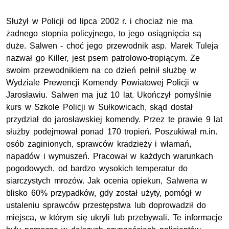
Służył w Policji od lipca 2002 r. i chociaż nie ma
żadnego stopnia policyjnego, to jego osiągnięcia są
duże. Salwen - choć jego przewodnik asp. Marek Tuleja
nazwał go Killer, jest psem patrolowo-tropiącym. Ze
swoim przewodnikiem na co dzień pełnił służbę w
Wydziale Prewencji Komendy Powiatowej Policji w
Jarosławiu. Salwen ma już 10 lat. Ukończył pomyślnie
kurs w Szkole Policji w Sułkowicach, skąd dostał
przydział do jarosławskiej komendy. Przez te prawie 9 lat
służby podejmował ponad 170 tropień. Poszukiwał m.in.
osób zaginionych, sprawców kradzieży i włamań,
napadów i wymuszeń. Pracował w każdych warunkach
pogodowych, od bardzo wysokich temperatur do
siarczystych mrozów. Jak ocenia opiekun, Salwena w
blisko 60% przypadków, gdy został użyty, pomógł w
ustaleniu sprawców przestępstwa lub doprowadził do
miejsca, w którym się ukryli lub przebywali. Te informacje