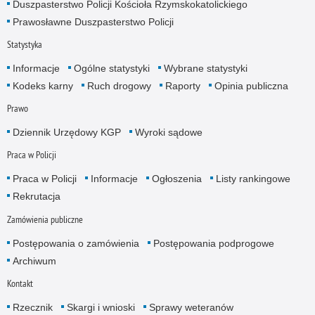
Duszpasterstwo Policji Kościoła Rzymskokatolickiego
Prawosławne Duszpasterstwo Policji
Statystyka
Informacje
Ogólne statystyki
Wybrane statystyki
Kodeks karny
Ruch drogowy
Raporty
Opinia publiczna
Prawo
Dziennik Urzędowy KGP
Wyroki sądowe
Praca w Policji
Praca w Policji
Informacje
Ogłoszenia
Listy rankingowe
Rekrutacja
Zamówienia publiczne
Postępowania o zamówienia
Postępowania podprogowe
Archiwum
Kontakt
Rzecznik
Skargi i wnioski
Sprawy weteranów