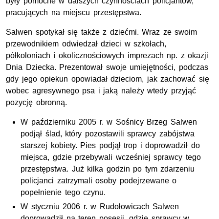
były pomocne w dalszych czynnościach policjantów,
pracujących na miejscu przestępstwa.
Salwen spotykał się także z dziećmi. Wraz ze swoim
przewodnikiem odwiedzał dzieci w szkołach,
półkoloniach i okolicznościowych imprezach np. z okazji
Dnia Dziecka. Prezentował swoje umiejętności, podczas
gdy jego opiekun opowiadał dzieciom, jak zachować się
wobec agresywnego psa i jaką należy wtedy przyjąć
pozycję obronną.
W październiku 2005 r. w Sośnicy Brzeg Salwen
podjął ślad, który pozostawili sprawcy zabójstwa
starszej kobiety. Pies podjął trop i doprowadził do
miejsca, gdzie przebywali wcześniej sprawcy tego
przestępstwa. Już kilka godzin po tym zdarzeniu
policjanci zatrzymali osoby podejrzewane o
popełnienie tego czynu.
W styczniu 2006 r. w Rudołowicach Salwen
doprowadził na teren posesji, gdzie sprawcy w