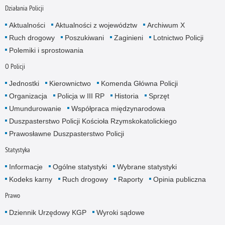
Działania Policji
Aktualności
Aktualności z województw
Archiwum X
Ruch drogowy
Poszukiwani
Zaginieni
Lotnictwo Policji
Polemiki i sprostowania
O Policji
Jednostki
Kierownictwo
Komenda Główna Policji
Organizacja
Policja w III RP
Historia
Sprzęt
Umundurowanie
Współpraca międzynarodowa
Duszpasterstwo Policji Kościoła Rzymskokatolickiego
Prawosławne Duszpasterstwo Policji
Statystyka
Informacje
Ogólne statystyki
Wybrane statystyki
Kodeks karny
Ruch drogowy
Raporty
Opinia publiczna
Prawo
Dziennik Urzędowy KGP
Wyroki sądowe