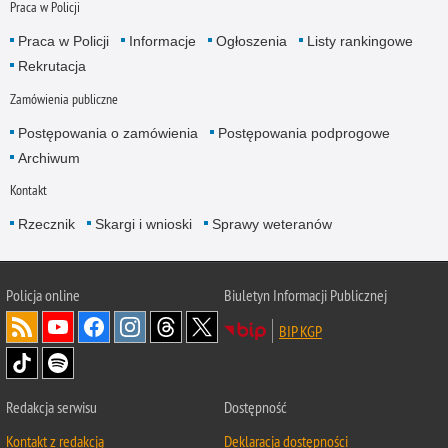
Praca w Policji
Praca w Policji
Informacje
Ogłoszenia
Listy rankingowe
Rekrutacja
Zamówienia publiczne
Postępowania o zamówienia
Postępowania podprogowe
Archiwum
Kontakt
Rzecznik
Skargi i wnioski
Sprawy weteranów
Policja
online
Biuletyn Informacji Publicznej
BIP KGP
Redakcja serwisu
Dostępność
Kontakt z redakcją
Deklaracja dostępności