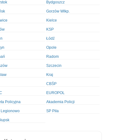
ystok
Bydgoszcz
ńsk
Gorzów Wlkp.
wice
Kielce
ków
KSP
in
Łódź
tyn
Opole
nań
Radom
szów
Szczecin
cław
Kraj
CBŚP
C
EUROPOL
ta Policyjna
Akademia Policji
 Legionowo
SP Piła
łupsk