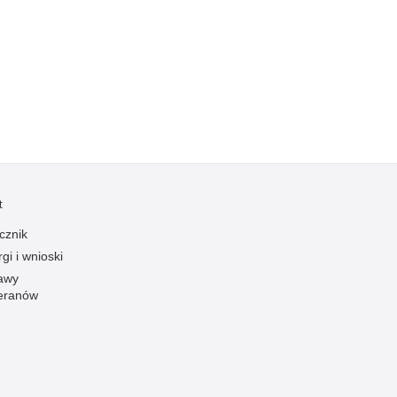
Kradzieże z włamaniem
Kultura
Logistyka, wyposażenie
Materiały wybuchowe
Nagrodzeni policjanci
Napady na banki
Napady na taksówkarzy
t
Napady na tiry
Nielegalny handel farmaceutykami
cznik
gi i wnioski
Nietrzeźwi kierujący
awy
Nietrzeźwi opiekunowie
eranów
Nietrzeźwi pracownicy
Niszczenie mienia
Nowoczesne technologie w pracy Policji
Odpowiedzialność majątkowa Policji