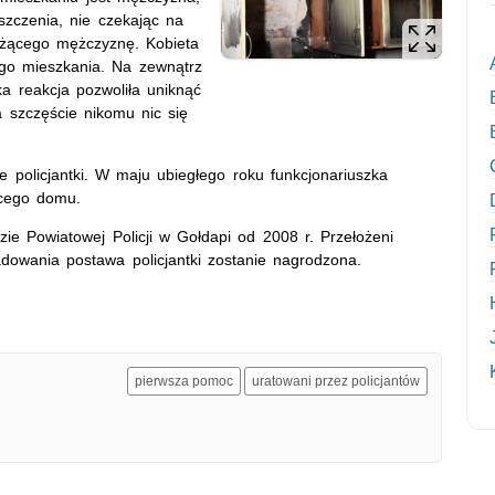
szczenia, nie czekając na
leżącego mężczyznę. Kobieta
go mieszkania. Na zewnątrz
a reakcja pozwoliła uniknąć
Na szczęście nikomu nic się
 policjantki. W maju ubiegłego roku funkcjonariuszka
nącego domu.
ie Powiatowej Policji w Gołdapi od 2008 r. Przełożeni
ladowania postawa policjantki zostanie nagrodzona.
pierwsza pomoc
uratowani przez policjantów