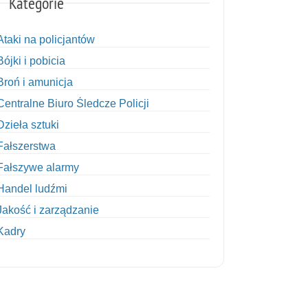
Kategorie
Ataki na policjantów
Bójki i pobicia
Broń i amunicja
Centralne Biuro Śledcze Policji
Dzieła sztuki
Fałszerstwa
Fałszywe alarmy
Handel ludźmi
Jakość i zarządzanie
Kadry
Kobiety w Policji
Korupcja
Kradzież