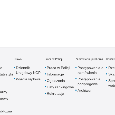
Prawo
Praca w Policji
Zamówienia publiczne
Kontak
je
Dziennik
Praca w Policji
Postępowania o
Rze
Urzędowy KGP
zamówienia
atystyki
Informacje
Skar
Wyroki sądowe
Postępowania
Ogłoszenia
Spr
podprogowe
wet
Listy rankingowe
Archiwum
arny
Rekrutacja
ogowy
ubliczna