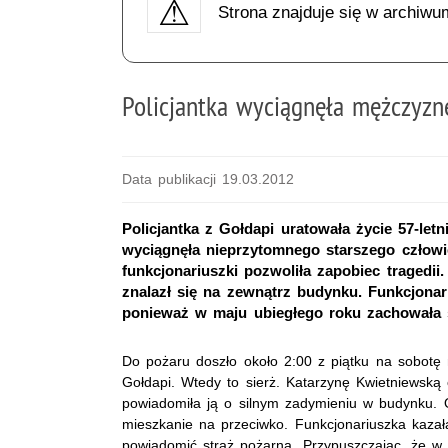
Strona znajduje się w archiwu
Policjantka wyciągnęła mężczyzn
Data publikacji 19.03.2012
Policjantka z Gołdapi uratowała życie 57-le
wyciągnęła nieprzytomnego starszego człowi
funkcjonariuszki pozwoliła zapobiec tragedii.
znalazł się na zewnątrz budynku. Funkcjonar
ponieważ w maju ubiegłego roku zachowała si
Do pożaru doszło około 2:00 z piątku na sobotę n
Gołdapi. Wtedy to sierż. Katarzynę Kwietniewską 
powiadomiła ją o silnym zadymieniu w budynku. O
mieszkanie na przeciwko. Funkcjonariuszka kazał
powiadomić straż pożarną. Przypuszczając, że w