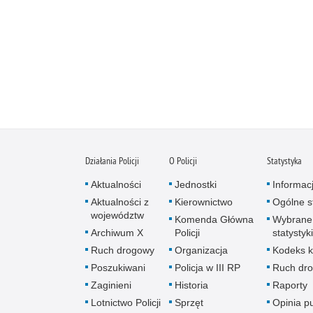
Działania Policji
O Policji
Statystyka
Aktualności
Jednostki
Informac
Aktualności z
Kierownictwo
Ogólne st
województw
Komenda Główna
Wybrane
Archiwum X
Policji
statystyki
Ruch drogowy
Organizacja
Kodeks k
Poszukiwani
Policja w III RP
Ruch dr
Zaginieni
Historia
Raporty
Lotnictwo Policji
Sprzęt
Opinia p