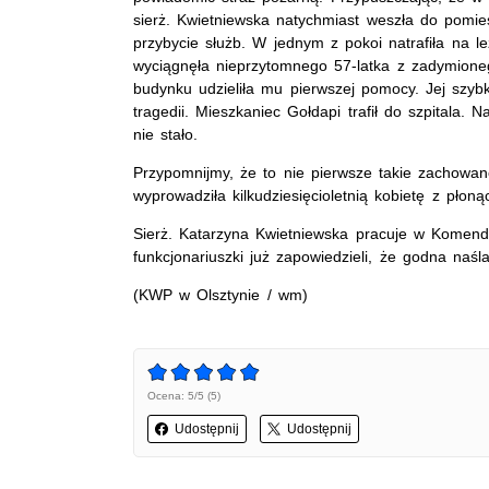
sierż. Kwietniewska natychmiast weszła do pomie
przybycie służb. W jednym z pokoi natrafiła na 
wyciągnęła nieprzytomnego 57-latka z zadymione
budynku udzieliła mu pierwszej pomocy. Jej szybk
tragedii. Mieszkaniec Gołdapi trafił do szpitala. 
nie stało.
Przypomnijmy, że to nie pierwsze takie zachowane
wyprowadziła kilkudziesięcioletnią kobietę z pło
Sierż. Katarzyna Kwietniewska pracuje w Komendz
funkcjonariuszki już zapowiedzieli, że godna naś
(KWP w Olsztynie / wm)
Ocena: 5/5 (5)
Udostępnij
Udostępnij