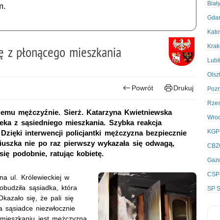
Biał
m.
Gda
Kato
Kra
ę z płonącego mieszkania
Lubl
Olsz
Powrót
Drukuj
Poz
Rze
tniemu mężczyźnie. Sierż. Katarzyna Kwietniewska
Wro
eka z sąsiedniego mieszkania. Szybka reakcja
KGP
 Dzięki interwencji policjantki mężczyzna bezpiecznie
iuszka nie po raz pierwszy wykazała się odwagą,
CBZ
ę podobnie, ratując kobietę.
Gaze
CSP
a ul. Królewieckiej w
obudziła sąsiadka, która
SP S
kazało się, że pali się
a sąsiadce niezwłocznie
 mieszkaniu jest mężczyzna,