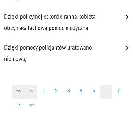
Dzięki policyjnej eskorcie ranna kobieta
otrzymała fachową pomoc medyczną
Dzięki pomocy policjantów uratowano
niemowlę
<<
<
1
2
3
4
5
...
7
>
>>