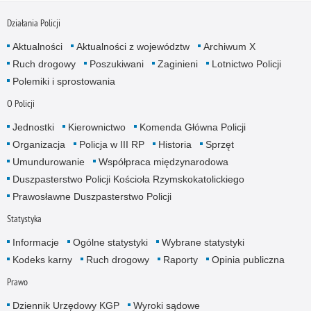
Działania Policji
Aktualności
Aktualności z województw
Archiwum X
Ruch drogowy
Poszukiwani
Zaginieni
Lotnictwo Policji
Polemiki i sprostowania
O Policji
Jednostki
Kierownictwo
Komenda Główna Policji
Organizacja
Policja w III RP
Historia
Sprzęt
Umundurowanie
Współpraca międzynarodowa
Duszpasterstwo Policji Kościoła Rzymskokatolickiego
Prawosławne Duszpasterstwo Policji
Statystyka
Informacje
Ogólne statystyki
Wybrane statystyki
Kodeks karny
Ruch drogowy
Raporty
Opinia publiczna
Prawo
Dziennik Urzędowy KGP
Wyroki sądowe