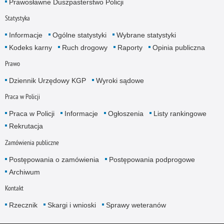
Prawosławne Duszpasterstwo Policji
Statystyka
Informacje
Ogólne statystyki
Wybrane statystyki
Kodeks karny
Ruch drogowy
Raporty
Opinia publiczna
Prawo
Dziennik Urzędowy KGP
Wyroki sądowe
Praca w Policji
Praca w Policji
Informacje
Ogłoszenia
Listy rankingowe
Rekrutacja
Zamówienia publiczne
Postępowania o zamówienia
Postępowania podprogowe
Archiwum
Kontakt
Rzecznik
Skargi i wnioski
Sprawy weteranów