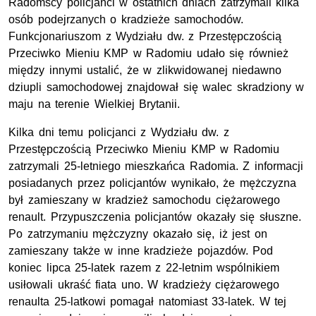
Radomscy policjanci w ostatnich dniach zatrzymali kilka
osób podejrzanych o kradzieże samochodów.
Funkcjonariuszom z Wydziału dw. z Przestępczością
Przeciwko Mieniu KMP w Radomiu udało się również
między innymi ustalić, że w zlikwidowanej niedawno
dziupli samochodowej znajdował się walec skradziony w
maju na terenie Wielkiej Brytanii.
Kilka dni temu policjanci z Wydziału dw. z
Przestępczością Przeciwko Mieniu KMP w Radomiu
zatrzymali 25-letniego mieszkańca Radomia. Z informacji
posiadanych przez policjantów wynikało, że mężczyzna
był zamieszany w kradzież samochodu ciężarowego
renault. Przypuszczenia policjantów okazały się słuszne.
Po zatrzymaniu mężczyzny okazało się, iż jest on
zamieszany także w inne kradzieże pojazdów. Pod
koniec lipca 25-latek razem z 22-letnim wspólnikiem
usiłowali ukraść fiata uno. W kradzieży ciężarowego
renaulta 25-latkowi pomagał natomiast 33-latek. W tej