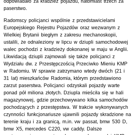
odpowiadało za kradzież pojazdu, natomiast trzech za
paserstwo.
Radomscy policjanci wspólnie z przedstawicielami
Europejskiego Rejestru Pojazdów oraz wezwanym z
Wielkiej Brytanii biegłym z zakresu mechanoskopii,
ustalili, że odnaleziony w lipcu w dziupli samochodowej
walec pochodzi z kradzieży dokonanej w maju w Anglii.
Likwidacją dziupli zajmowali się także policjanci z
Wydziału dw. z Przestępczością Przeciwko Mieniu KMP
w Radomiu. W sprawie zatrzymano wtedy dwóch (21 i
31 lat) mieszkańców Radomia, którym przedstawiono
zarzut paserstwa. Policjanci odzyskali pojazdy warte
ponad pół miliona złotych. Dziupla mieściła się w hali
magazynowej, gdzie przechowywano kilka samochodów
pochodzących z przestępstwa. W trakcie wykonywanych
czynności funkcjonariusze ujawnili pojazdy skradzione na
terenie kraju i za granicą, m.in. vw passat, bmw 530 D,
bmw X5, mercedes C220, vw caddy. Dalsze