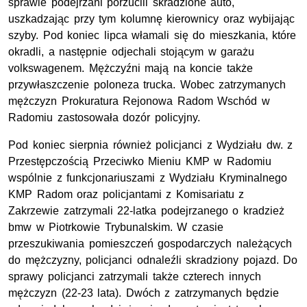
sprawie podejrzani porzucili skradzione auto,
uszkadzając przy tym kolumnę kierownicy oraz wybijając
szyby. Pod koniec lipca włamali się do mieszkania, które
okradli, a następnie odjechali stojącym w garażu
volkswagenem. Mężczyźni mają na koncie także
przywłaszczenie poloneza trucka. Wobec zatrzymanych
mężczyzn Prokuratura Rejonowa Radom Wschód w
Radomiu zastosowała dozór policyjny.
Pod koniec sierpnia również policjanci z Wydziału dw. z
Przestępczością Przeciwko Mieniu KMP w Radomiu
wspólnie z funkcjonariuszami z Wydziału Kryminalnego
KMP Radom oraz policjantami z Komisariatu z
Zakrzewie zatrzymali 22-latka podejrzanego o kradzież
bmw w Piotrkowie Trybunalskim. W czasie
przeszukiwania pomieszczeń gospodarczych należących
do mężczyzny, policjanci odnaleźli skradziony pojazd. Do
sprawy policjanci zatrzymali także czterech innych
mężczyzn (22-23 lata). Dwóch z zatrzymanych będzie