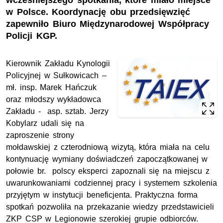
wcześniejszego spotkania, które miało miejsce
w Polsce. Koordynację obu przedsięwzięć
zapewniło Biuro Międzynarodowej Współpracy
Policji KGP.
Kierownik Zakładu Kynologii
Policyjnej w Sułkowicach –
mł. insp. Marek Hańczuk
oraz młodszy wykładowca
Zakładu - asp. sztab. Jerzy
Kobylarz udali się na
zaproszenie strony
mołdawskiej z czterodniową wizytą, która miała na celu
kontynuację wymiany doświadczeń zapoczątkowanej w
połowie br. polscy eksperci zapoznali się na miejscu z
uwarunkowaniami codziennej pracy i systemem szkolenia
przyjętym w instytucji beneficjenta. Praktyczna forma
spotkań pozwoliła na przekazanie wiedzy przedstawicieli
ZKP CSP w Legionowie szerokiej grupie odbiorców.