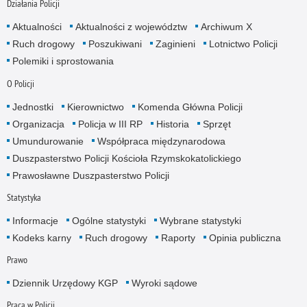
Działania Policji
Aktualności
Aktualności z województw
Archiwum X
Ruch drogowy
Poszukiwani
Zaginieni
Lotnictwo Policji
Polemiki i sprostowania
O Policji
Jednostki
Kierownictwo
Komenda Główna Policji
Organizacja
Policja w III RP
Historia
Sprzęt
Umundurowanie
Współpraca międzynarodowa
Duszpasterstwo Policji Kościoła Rzymskokatolickiego
Prawosławne Duszpasterstwo Policji
Statystyka
Informacje
Ogólne statystyki
Wybrane statystyki
Kodeks karny
Ruch drogowy
Raporty
Opinia publiczna
Prawo
Dziennik Urzędowy KGP
Wyroki sądowe
Praca w Policji