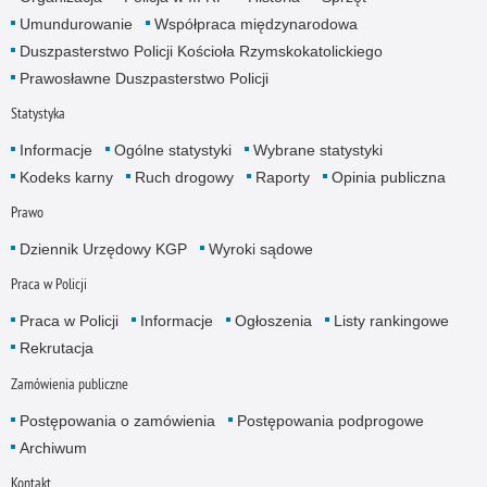
Umundurowanie
Współpraca międzynarodowa
Duszpasterstwo Policji Kościoła Rzymskokatolickiego
Prawosławne Duszpasterstwo Policji
Statystyka
Informacje
Ogólne statystyki
Wybrane statystyki
Kodeks karny
Ruch drogowy
Raporty
Opinia publiczna
Prawo
Dziennik Urzędowy KGP
Wyroki sądowe
Praca w Policji
Praca w Policji
Informacje
Ogłoszenia
Listy rankingowe
Rekrutacja
Zamówienia publiczne
Postępowania o zamówienia
Postępowania podprogowe
Archiwum
Kontakt