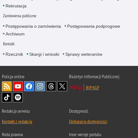
Rekrutacja
Zamówienia publiczne
Postępowania o zamówienia
Postępowania podprogowe
Archiwum
Kontakt
Rzecznik
Skargi i wnioski
Sprawy weteranów
Policja
online
Biuletyn Informacji Publicznej
BIP KGP
Redakcja serwisu
Dostępność
Kontakt z redakcją
Deklaracja dostępności
Nota prawna
Inne wersje portalu