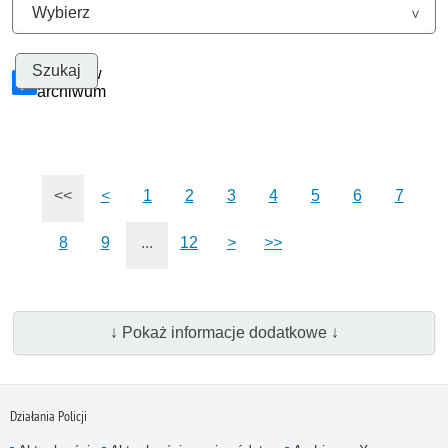
Szukaj w
archiwum
<<
<
1
2
3
4
5
6
7
8
9
...
12
>
>>
↓ Pokaż informacje dodatkowe ↓
Działania Policji