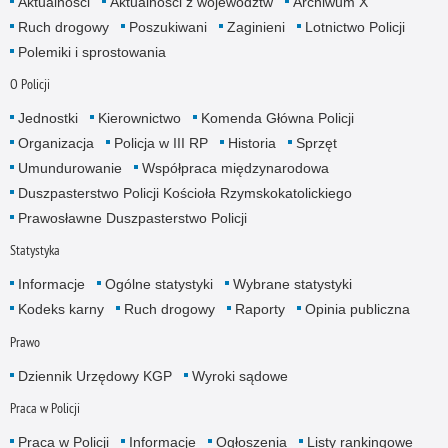
Aktualności
Aktualności z województw
Archiwum X
Ruch drogowy
Poszukiwani
Zaginieni
Lotnictwo Policji
Polemiki i sprostowania
O Policji
Jednostki
Kierownictwo
Komenda Główna Policji
Organizacja
Policja w III RP
Historia
Sprzęt
Umundurowanie
Współpraca międzynarodowa
Duszpasterstwo Policji Kościoła Rzymskokatolickiego
Prawosławne Duszpasterstwo Policji
Statystyka
Informacje
Ogólne statystyki
Wybrane statystyki
Kodeks karny
Ruch drogowy
Raporty
Opinia publiczna
Prawo
Dziennik Urzędowy KGP
Wyroki sądowe
Praca w Policji
Praca w Policji
Informacje
Ogłoszenia
Listy rankingowe