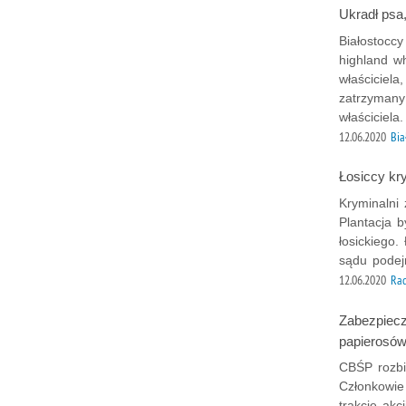
Ukradł psa,
Białostoccy
highland w
właściciela
zatrzymany 
właściciela.
12.06.2020
Bia
Łosiccy kry
Kryminalni 
Plantacja b
łosickiego.
sądu podejr
12.06.2020
Ra
Zabezpiecz
papierosów
CBŚP rozbi
Członkowie
trakcie akc