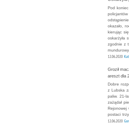
Pod koniec
policjantów
odstąpieni
okazało, ro
kierując si
oskarżyła s
zgodnie z t
mundurowyc
12.06.2020
Kat
Groził macz
areszt dla 
Dobre rozp
z Lubska z
paliw. 21-l
zażądał pie
Rejonowej 
postaci trz
12.06.2020
Gor