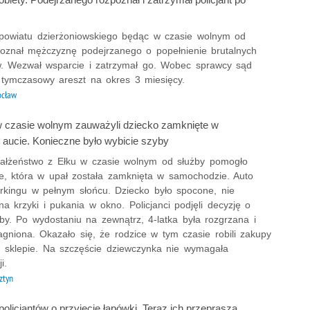
z powiatu dzierżoniowskiego będąc w czasie wolnym od
poznał mężczyznę podejrzanego o popełnienie brutalnych
w. Wezwał wsparcie i zatrzymał go. Wobec sprawcy sąd
 tymczasowy areszt na okres 3 miesięcy.
ocław
 w czasie wolnym zauważyli dziecko zamknięte w
aucie. Konieczne było wybicie szyby
małżeństwo z Ełku w czasie wolnym od służby pomogło
e, która w upał została zamknięta w samochodzie. Auto
arkingu w pełnym słońcu. Dziecko było spocone, nie
a krzyki i pukania w okno. Policjanci podjęli decyzję o
by. Po wydostaniu na zewnątrz, 4-latka była rozgrzana i
gniona. Okazało się, że rodzice w tym czasie robili zakupy
m sklepie. Na szczęście dziewczynka nie wymagała
i.
ztyn
olicjantów o przyjęcie łapówki. Teraz ich przeprasza