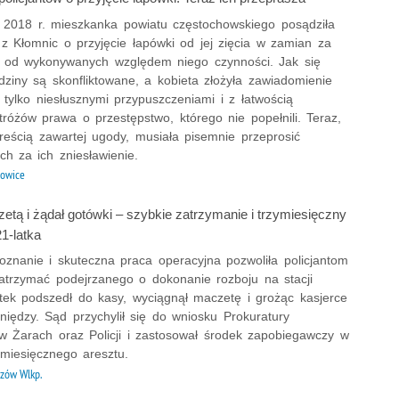
 2018 r. mieszkanka powiatu częstochowskiego posądziła
 z Kłomnic o przyjęcie łapówki od jej zięcia w zamian za
e od wykonywanych względem niego czynności. Jak się
dziny są skonfliktowane, a kobieta złożyła zawiadomienie
ę tylko niesłusznymi przypuszczeniami i z łatwością
tróżów prawa o przestępstwo, którego nie popełnili. Teraz,
reścią zawartej ugody, musiała pisemnie przeprosić
h za ich zniesławienie.
owice
etą i żądał gotówki – szybkie zatrzymanie i trzymiesięczny
21-latka
oznanie i skuteczna praca operacyjna pozwoliła policjantom
atrzymać podejrzanego o dokonanie rozboju na stacji
atek podszedł do kasy, wyciągnął maczetę i grożąc kasjerce
niędzy. Sąd przychylił się do wniosku Prokuratury
w Żarach oraz Policji i zastosował środek zapobiegawczy w
ymiesięcznego aresztu.
zów Wlkp.