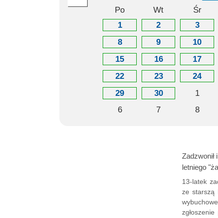
Po
Wt
Śr
1
2
3
8
9
10
15
16
17
22
23
24
29
30
1
6
7
8
Zadzwonił i
letniego "ż
13-latek z
ze starszą
wybuchoweg
zgłoszenie