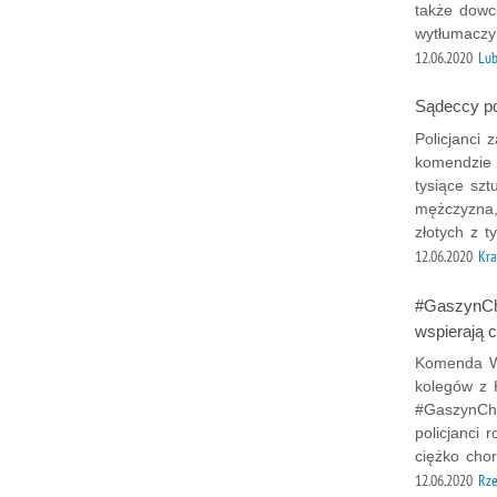
także dowc
wytłumaczy
12.06.2020
Lub
Sądeccy pol
Policjanci 
komendzie 
tysiące sz
mężczyzna, 
złotych z 
12.06.2020
Kr
#GaszynCha
wspierają c
Komenda Wo
kolegów z 
#GaszynCha
policjanci 
ciężko chor
12.06.2020
Rz