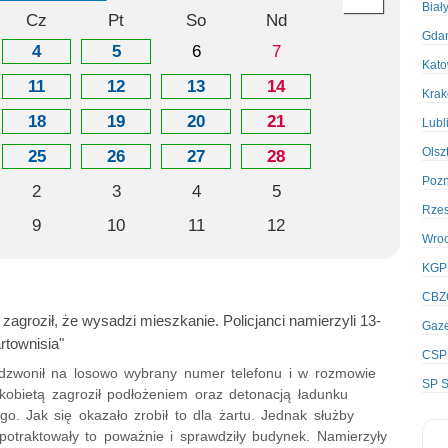
Biał
Cz
Pt
So
Nd
Gda
4
5
6
7
Kato
11
12
13
14
Kra
18
19
20
21
Lubl
Olsz
25
26
27
28
Poz
2
3
4
5
Rze
9
10
11
12
Wro
KGP
CBZ
 zagroził, że wysadzi mieszkanie. Policjanci namierzyli 13-
Gaze
artownisia"
CSP
adzwonił na losowo wybrany numer telefonu i w rozmowie
SP S
 kobietą zagroził podłożeniem oraz detonacją ładunku
o. Jak się okazało zrobił to dla żartu. Jednak służby
 potraktowały to poważnie i sprawdziły budynek. Namierzyły