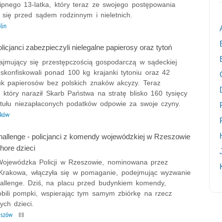
ipnego 13-latka, który teraz ze swojego postępowania
 się przed sądem rodzinnym i nieletnich.
lin
icjanci zabezpieczyli nielegalne papierosy oraz tytoń
zajmujący się przestępczością gospodarczą w sądeckiej
skonfiskowali ponad 100 kg krajanki tytoniu oraz 42
tuk papierosów bez polskich znaków akcyzy. Teraz
który naraził Skarb Państwa na stratę blisko 160 tysięcy
tytułu niezapłaconych podatków odpowie za swoje czyny.
aków
llenge - policjanci z komendy wojewódzkiej w Rzeszowie
hore dzieci
jewódzka Policji w Rzeszowie, nominowana przez
Krakowa, włączyła się w pomaganie, podejmując wyzwanie
llenge. Dziś, na placu przed budynkiem komendy,
robili pompki, wspierając tym samym zbiórkę na rzecz
ych dzieci.
eszów