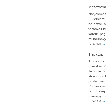
Mężczyzna l
Natychmias
22-letniem
na drzwi, a
tamowali k
karetki pog
mundurowyc
12.06.2020
Lub
Tragiczny 
Tragicznie
mieszkańc
Jeziorze Bi
stracił 55-
postanowił 
Pomimo szy
ratunkowej 
rozwagę i 
12.06.2020
Lub