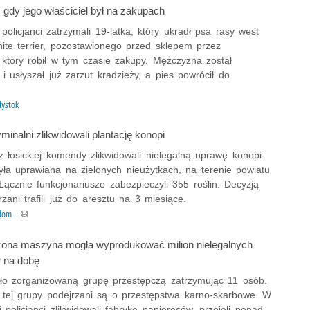
 gdy jego właściciel był na zakupach
 policjanci zatrzymali 19-latka, który ukradł psa rasy west
hite terrier, pozostawionego przed sklepem przez
, który robił w tym czasie zakupy. Mężczyzna został
i usłyszał już zarzut kradzieży, a pies powrócił do
łystok
minalni zlikwidowali plantację konopi
z łosickiej komendy zlikwidowali nielegalną uprawę konopi.
yła uprawiana na zielonych nieużytkach, na terenie powiatu
 Łącznie funkcjonariusze zabezpieczyli 355 roślin. Decyzją
zani trafili już do aresztu na 3 miesiące.
dom
ona maszyna mogła wyprodukować milion nielegalnych
 na dobę
ło zorganizowaną grupę przestępczą zatrzymując 11 osób.
 tej grupy podejrzani są o przestępstwa karno-skarbowe. W
ji policjanci zlikwidowali fabrykę papierosów, przejęli ponad