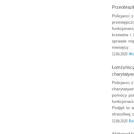
Przeobraził
Policjanci 
przestępcz
funkcjonar
krzewów i 
sprawie mę
miesięcy.
12.06.2020
Wr
Łomżyńscy p
charytatyw
Policjanci 
charytatyw
pomocy pot
funkcjonar
Podjęli to
straszliwą 
12.06.2020
Bia
Atakował ko