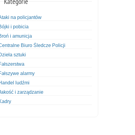
Kategorie
Ataki na policjantów
Bójki i pobicia
Broń i amunicja
Centralne Biuro Śledcze Policji
Dzieła sztuki
Fałszerstwa
Fałszywe alarmy
Handel ludźmi
Jakość i zarządzanie
Kadry
Kobiety w Policji
Korupcja
Kradzież