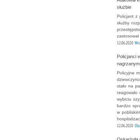
służbie
Policjant 
służby roz
przestępst
zastosował
12.06.2020
Wr
Policjanci
nagrzanym 
Policyjne 
dziewczync
stało na p
reagowało n
wybiciu szy
bardzo spra
w pobliski
hospitalizacj
12.06.2020
Ols
Oskarżyła p