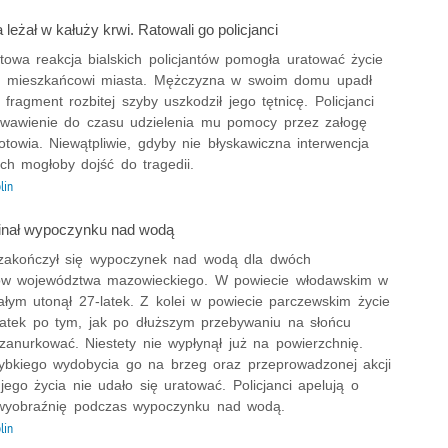
eżał w kałuży krwi. Ratowali go policjanci
towa reakcja bialskich policjantów pomogła uratować życie
u mieszkańcowi miasta. Mężczyzna w swoim domu upadł
 fragment rozbitej szyby uszkodził jego tętnicę. Policjanci
rwawienie do czasu udzielenia mu pomocy przez załogę
otowia. Niewątpliwie, gdyby nie błyskawiczna interwencja
h mogłoby dojść do tragedii.
lin
finał wypoczynku nad wodą
 zakończył się wypoczynek nad wodą dla dwóch
ów województwa mazowieckiego. W powiecie włodawskim w
ałym utonął 27-latek. Z kolei w powiecie parczewskim życie
 latek po tym, jak po dłuższym przebywaniu na słońcu
zanurkować. Niestety nie wypłynął już na powierzchnię.
bkiego wydobycia go na brzeg oraz przeprowadzonej akcji
jego życia nie udało się uratować. Policjanci apelują o
wyobraźnię podczas wypoczynku nad wodą.
lin