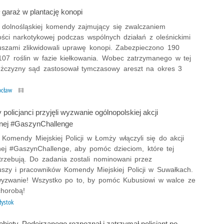
 garaż w plantację konopi
z dolnośląskiej komendy zajmujący się zwalczaniem
ości narkotykowej podczas wspólnych działań z oleśnickimi
iuszami zlikwidowali uprawę konopi. Zabezpieczono 190
107 roślin w fazie kiełkowania. Wobec zatrzymanego w tej
żczyzny sąd zastosował tymczasowy areszt na okres 3
ocław
olicjanci przyjęli wyzwanie ogólnopolskiej akcji
nej #GaszynChallenge
z Komendy Miejskiej Policji w Łomży włączyli się do akcji
nej #GaszynChallenge, aby pomóc dzieciom, które tej
rzebują. Do zadania zostali nominowani przez
iuszy i pracowników Komendy Miejskiej Policji w Suwałkach.
 wyzwanie! Wszystko po to, by pomóc Kubusiowi w walce ze
chorobą!
łystok
biety. Podejrzanego rozpoznał i zatrzymał policjant po