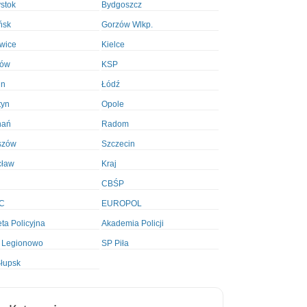
ystok
Bydgoszcz
ńsk
Gorzów Wlkp.
wice
Kielce
ków
KSP
in
Łódź
tyn
Opole
nań
Radom
szów
Szczecin
cław
Kraj
CBŚP
C
EUROPOL
ta Policyjna
Akademia Policji
 Legionowo
SP Piła
łupsk