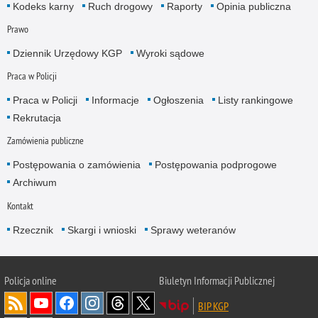
Kodeks karny
Ruch drogowy
Raporty
Opinia publiczna
Prawo
Dziennik Urzędowy KGP
Wyroki sądowe
Praca w Policji
Praca w Policji
Informacje
Ogłoszenia
Listy rankingowe
Rekrutacja
Zamówienia publiczne
Postępowania o zamówienia
Postępowania podprogowe
Archiwum
Kontakt
Rzecznik
Skargi i wnioski
Sprawy weteranów
Policja
online
Biuletyn Informacji Publicznej
BIP KGP