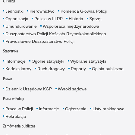
O Policji
Jednostki
Kierownictwo
Komenda Główna Policji
Organizacja
Policja w III RP
Historia
Sprzęt
Umundurowanie
Współpraca międzynarodowa
Duszpasterstwo Policji Kościoła Rzymskokatolickiego
Prawosławne Duszpasterstwo Policji
Statystyka
Informacje
Ogólne statystyki
Wybrane statystyki
Kodeks karny
Ruch drogowy
Raporty
Opinia publiczna
Prawo
Dziennik Urzędowy KGP
Wyroki sądowe
Praca w Policji
Praca w Policji
Informacje
Ogłoszenia
Listy rankingowe
Rekrutacja
Zamówienia publiczne