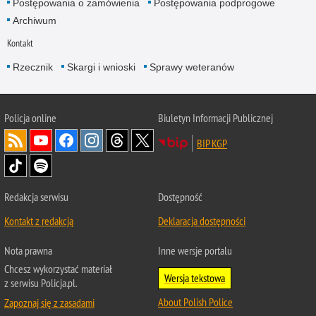
Postępowania o zamówienia
Postępowania podprogowe
Archiwum
Kontakt
Rzecznik
Skargi i wnioski
Sprawy weteranów
Policja
online
Biuletyn Informacji Publicznej
BIP KGP
Redakcja serwisu
Dostępność
Kontakt z redakcją
Deklaracja dostępności
Nota prawna
Inne wersje portalu
Chcesz wykorzystać materiał
Wersja tekstowa
z serwisu Policja.pl.
About Polish Police
Zapoznaj się z zasadami