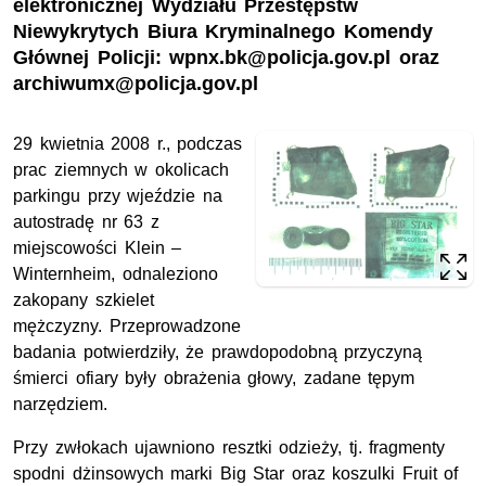
elektronicznej Wydziału Przestępstw
Niewykrytych Biura Kryminalnego Komendy
Głównej Policji: wpnx.bk@policja.gov.pl oraz
archiwumx@policja.gov.pl
29 kwietnia 2008 r., podczas
prac ziemnych w okolicach
parkingu przy wjeździe na
autostradę nr 63 z
miejscowości
Klein –
Winternheim
, odnaleziono
zakopany szkielet
mężczyzny. Przeprowadzone
badania potwierdziły, że prawdopodobną przyczyną
śmierci ofiary były obrażenia głowy, zadane tępym
narzędziem.
Przy zwłokach ujawniono resztki odzieży, tj. fragmenty
spodni dżinsowych marki Big Star oraz koszulki
Fruit of