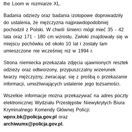
the Loom
w rozmiarze XL.
Badania odzieży oraz badania izotopowe doprowadziły
do ustalenia, że mężczyzna najprawdopodobniej
pochodził z Polski. W chwili śmierci mógł mieć 35 - 42
lata oraz 171 - 180
cm
wzrostu. Zwłoki znajdowały się w
miejscu pochówku od około 10 lat i zostały tam
umieszczone nie wcześniej niż w 1994 r.
Strona niemiecka przekazała zdjęcia ujawnionych resztek
odzieży oraz odtworzony, przypuszczalny wizerunek
twarzy mężczyzny, zwracając się z prośbą o przekazanie
informacji, umożliwiających ustalenie jego tożsamości.
Wszelkie informacje można przekazywać na adres poczty
elektronicznej Wydziału Przestępstw Niewykrytych Biura
Kryminalnego Komendy Głównej Policji:
wpnx.bk@policja.gov.pl
oraz
archiwumx@policja.gov.pl.