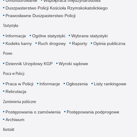
Umundurowanie
Współpraca międzynarodowa
Duszpasterstwo Policji Kościoła Rzymskokatolickiego
Prawosławne Duszpasterstwo Policji
Statystyka
Informacje
Ogólne statystyki
Wybrane statystyki
Kodeks karny
Ruch drogowy
Raporty
Opinia publiczna
Prawo
Dziennik Urzędowy KGP
Wyroki sądowe
Praca w Policji
Praca w Policji
Informacje
Ogłoszenia
Listy rankingowe
Rekrutacja
Zamówienia publiczne
Postępowania o zamówienia
Postępowania podprogowe
Archiwum
Kontakt