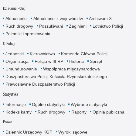
Działania Policji
Aktualności
Aktualności z województw
Archiwum X
Ruch drogowy
Poszukiwani
Zaginieni
Lotnictwo Policji
Polemiki i sprostowania
O Policji
Jednostki
Kierownictwo
Komenda Główna Policji
Organizacja
Policja w III RP
Historia
Sprzęt
Umundurowanie
Współpraca międzynarodowa
Duszpasterstwo Policji Kościoła Rzymskokatolickiego
Prawosławne Duszpasterstwo Policji
Statystyka
Informacje
Ogólne statystyki
Wybrane statystyki
Kodeks karny
Ruch drogowy
Raporty
Opinia publiczna
Prawo
Dziennik Urzędowy KGP
Wyroki sądowe