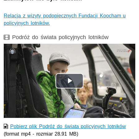
Relacja z wizyty podopiecznych Fundacji Koocham u
policyjnych lotników.
Film
Podróż do świata policyjnych lotników
Odtwórz
wideo
Pobierz plik Podróż do świata policyjnych lotników
(format mp4 - rozmiar 28.91 MB)