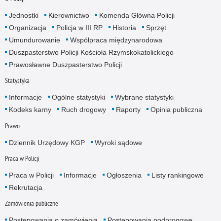
Jednostki
Kierownictwo
Komenda Główna Policji
Organizacja
Policja w III RP
Historia
Sprzęt
Umundurowanie
Współpraca międzynarodowa
Duszpasterstwo Policji Kościoła Rzymskokatolickiego
Prawosławne Duszpasterstwo Policji
Statystyka
Informacje
Ogólne statystyki
Wybrane statystyki
Kodeks karny
Ruch drogowy
Raporty
Opinia publiczna
Prawo
Dziennik Urzędowy KGP
Wyroki sądowe
Praca w Policji
Praca w Policji
Informacje
Ogłoszenia
Listy rankingowe
Rekrutacja
Zamówienia publiczne
Postępowania o zamówienia
Postępowania podprogowe