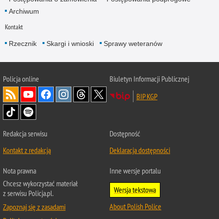
Archiwum
Kontakt
Rzecznik
Skargi i wnioski
Sprawy weteranów
Policja
online
Biuletyn Informacji Publicznej
BIP KGP
Redakcja serwisu
Dostępność
Kontakt z redakcją
Deklaracja dostępności
Nota prawna
Inne wersje portalu
Chcesz wykorzystać materiał
Wersja tekstowa
z serwisu Policja.pl.
About Polish Police
Zapoznaj się z zasadami