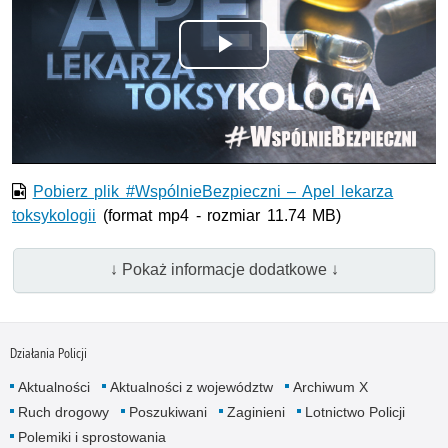
Odtwórz
wideo
Pobierz plik #WspólnieBezpieczni – Apel lekarza
toksykologii
(format mp4 - rozmiar 11.74 MB)
↓ Pokaż informacje dodatkowe ↓
Działania Policji
Aktualności
Aktualności z województw
Archiwum X
Ruch drogowy
Poszukiwani
Zaginieni
Lotnictwo Policji
Polemiki i sprostowania