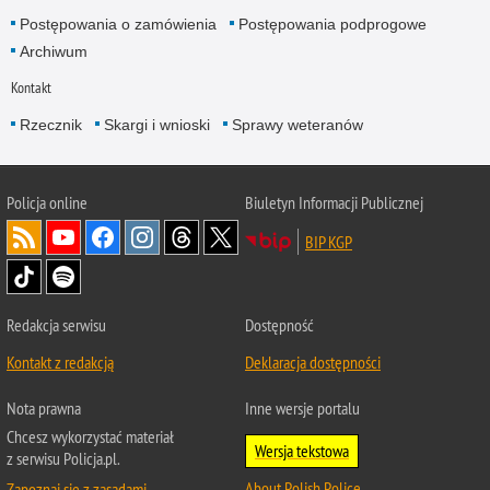
Postępowania o zamówienia
Postępowania podprogowe
Archiwum
Kontakt
Rzecznik
Skargi i wnioski
Sprawy weteranów
Policja
online
Biuletyn Informacji Publicznej
BIP KGP
Redakcja serwisu
Dostępność
Kontakt z redakcją
Deklaracja dostępności
Nota prawna
Inne wersje portalu
Chcesz wykorzystać materiał
Wersja tekstowa
z serwisu Policja.pl.
About Polish Police
Zapoznaj się z zasadami