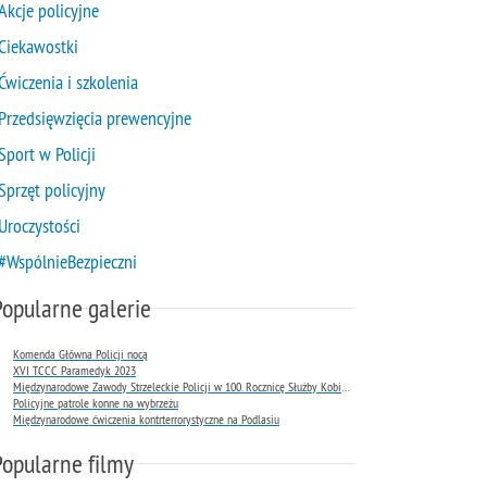
Akcje policyjne
Ciekawostki
Ćwiczenia i szkolenia
Przedsięwzięcia prewencyjne
Sport w Policji
Sprzęt policyjny
Uroczystości
#WspólnieBezpieczni
Popularne galerie
Komenda Główna Policji nocą
XVI TCCC Paramedyk 2023
Międzynarodowe Zawody Strzeleckie Policji w 100. Rocznicę Służby Kobiet w Policji
Policyjne patrole konne na wybrzeżu
Międzynarodowe ćwiczenia kontrterrorystyczne na Podlasiu
Popularne filmy