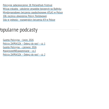
Policyjne zabezpieczenie 28. Pol’and’rock Festival
Wilcza eskadra - szkolenie zespołów bojowych na Bałtyku
Międzynarodowe ćwiczenia spadochronowe ATLAS w Polsce
106. rocznica utworzenia Policji Państwowej
Siła w jedności - europejskie ćwiczenia K9 w Polsce
Popularne podcasty
Gazeta Policyjna – lipiec 2026
Policja ZAPRASZA – Dołącz do nas! – cz. 1
Gazeta Policyjna – czerwiec 2026
#zaginioneNIEzapomniane – cz.2
Policja ZAPRASZA – Dołącz do nas! – cz. 2