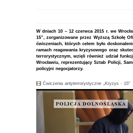
W dniach 10 – 12 czerwca 2015 r. we Wrocła
15”, zorganizowane przez Wyższą Szkołę O
ćwiczeniach, których celem było doskonaleni
ramach reagowania kryzysowego oraz skutecz
terrorystycznym, wzięli również udział funk
Wrocławiu, reprezentujący Sztab Policji, Sam
policyjni negocjatorzy.
Film
Ćwiczenia antyterrorystyczne „Kryzys - 15”