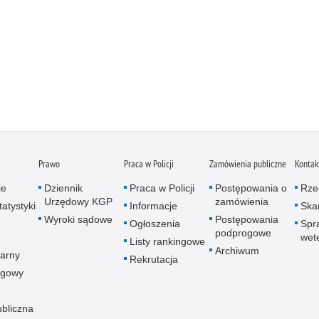
Prawo
Praca w Policji
Zamówienia publiczne
Kontak
je
Dziennik
Praca w Policji
Postępowania o
Rze
Urzędowy KGP
zamówienia
atystyki
Informacje
Skar
Wyroki sądowe
Postępowania
Ogłoszenia
Spr
podprogowe
wet
Listy rankingowe
Archiwum
arny
Rekrutacja
ogowy
ubliczna