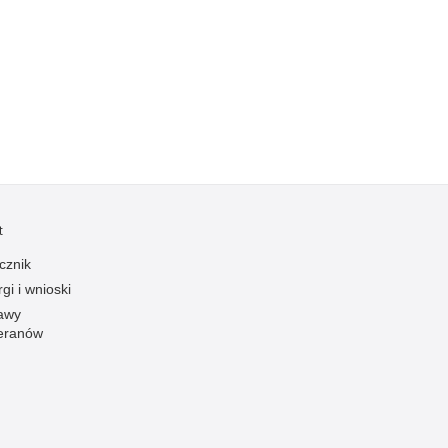
t
cznik
gi i wnioski
awy
eranów