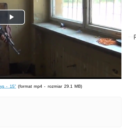
Odtwórz
wideo
zys - 15”
(format mp4 - rozmiar 29.1 MB)