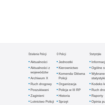
Działania Policji
O Policji
Statystyka
Aktualności
Jednostki
Informac
Aktualności z
Kierownictwo
Ogólne st
województw
Komenda Główna
Wybrane
Archiwum X
Policji
statystyki
Ruch drogowy
Organizacja
Kodeks k
Poszukiwani
Policja w III RP
Ruch dr
Zaginieni
Historia
Raporty
Lotnictwo Policji
Sprzęt
Opinia p