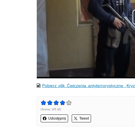
Pobierz plik Ćwiczenia antyterrorystyczne „Kry
Ocena: 4/5 (4)
Udostępnij
Tweet