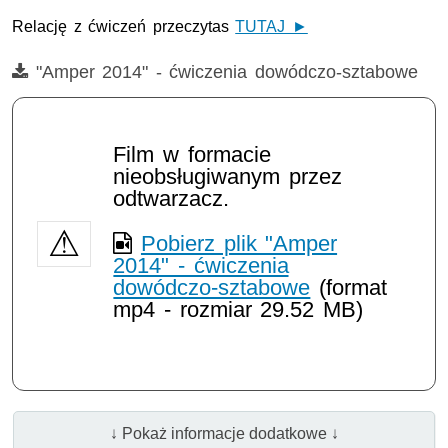
Relację z ćwiczeń przeczytas
TUTAJ ►
Film
"Amper 2014" - ćwiczenia dowódczo-sztabowe
Film w formacie
nieobsługiwanym przez
odtwarzacz.
Pobierz plik "Amper
2014" - ćwiczenia
dowódczo-sztabowe
(format
mp4 - rozmiar 29.52 MB)
↓ Pokaż informacje dodatkowe ↓