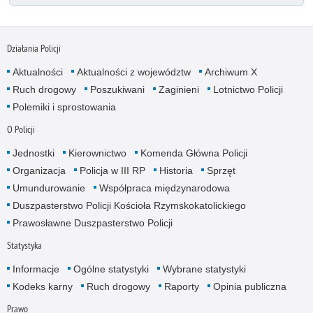
Działania Policji
Aktualności
Aktualności z województw
Archiwum X
Ruch drogowy
Poszukiwani
Zaginieni
Lotnictwo Policji
Polemiki i sprostowania
O Policji
Jednostki
Kierownictwo
Komenda Główna Policji
Organizacja
Policja w III RP
Historia
Sprzęt
Umundurowanie
Współpraca międzynarodowa
Duszpasterstwo Policji Kościoła Rzymskokatolickiego
Prawosławne Duszpasterstwo Policji
Statystyka
Informacje
Ogólne statystyki
Wybrane statystyki
Kodeks karny
Ruch drogowy
Raporty
Opinia publiczna
Prawo