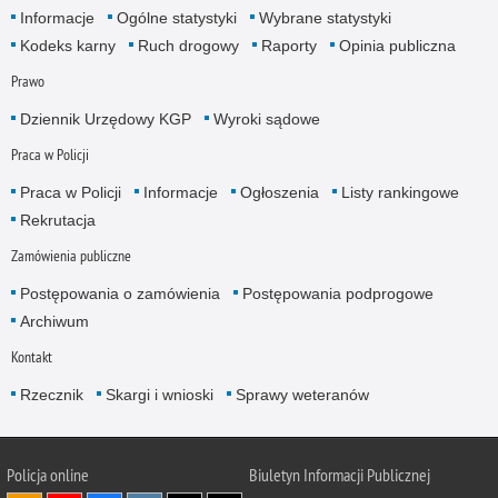
Informacje
Ogólne statystyki
Wybrane statystyki
Kodeks karny
Ruch drogowy
Raporty
Opinia publiczna
Prawo
Dziennik Urzędowy KGP
Wyroki sądowe
Praca w Policji
Praca w Policji
Informacje
Ogłoszenia
Listy rankingowe
Rekrutacja
Zamówienia publiczne
Postępowania o zamówienia
Postępowania podprogowe
Archiwum
Kontakt
Rzecznik
Skargi i wnioski
Sprawy weteranów
Policja
online
Biuletyn Informacji Publicznej