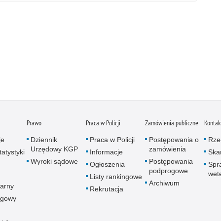
Prawo
Praca w Policji
Zamówienia publiczne
Kontak
je
Dziennik
Praca w Policji
Postępowania o
Rze
Urzędowy KGP
zamówienia
atystyki
Informacje
Skar
Wyroki sądowe
Postępowania
Ogłoszenia
Spr
podprogowe
wet
Listy rankingowe
Archiwum
arny
Rekrutacja
ogowy