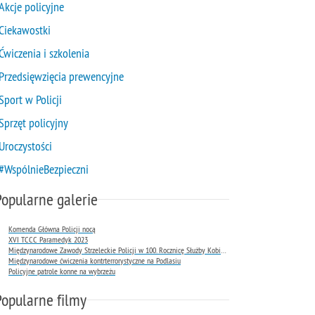
Akcje policyjne
Ciekawostki
Ćwiczenia i szkolenia
Przedsięwzięcia prewencyjne
Sport w Policji
Sprzęt policyjny
Uroczystości
#WspólnieBezpieczni
Popularne galerie
Komenda Główna Policji nocą
XVI TCCC Paramedyk 2023
Międzynarodowe Zawody Strzeleckie Policji w 100. Rocznicę Służby Kobiet w Policji
Międzynarodowe ćwiczenia kontrterrorystyczne na Podlasiu
Policyjne patrole konne na wybrzeżu
Popularne filmy