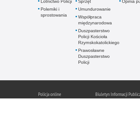
Lotnictwo Policji
Sprzęt
Opinia p
Polemiki i
Umundurowanie
sprostowania
Współpraca
międzynarodowa
Duszpasterstwo
Policji Kościoła
Rzymskokatolickiego
Prawosławne
Duszpasterstwo
Policji
Policja
online
Biuletyn Informacji Public
BIP KGP