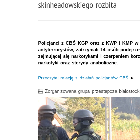
skinheadowskiego rozbita
Policjanci z CBŚ KGP oraz z KWP i KMP w B
antyterrorystów, zatrzymali 14 osób podejrz
zajmującej się narkotykami i czerpaniem kor
narkotyki oraz sterydy anaboliczne.
Przeczytaj relację z działań policjantów CBŚ
►
Film
Zorganizowana grupa przestępcza białostock