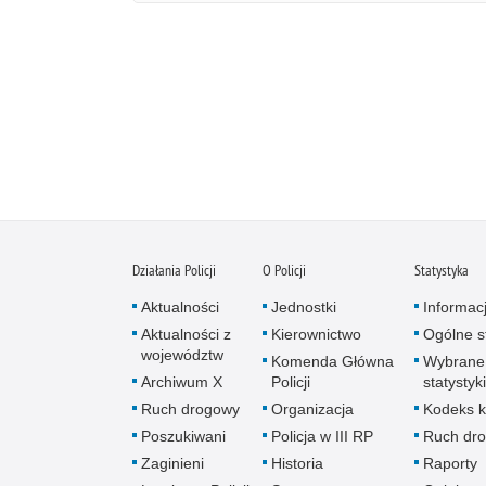
Działania Policji
O Policji
Statystyka
Aktualności
Jednostki
Informac
Aktualności z
Kierownictwo
Ogólne st
województw
Komenda Główna
Wybrane
Archiwum X
Policji
statystyki
Ruch drogowy
Organizacja
Kodeks k
Poszukiwani
Policja w III RP
Ruch dr
Zaginieni
Historia
Raporty