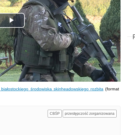
Odtwórz
wideo
 białostockiego środowiska skinheadowskiego rozbita
(format
CBŚP
przestępczość zorganizowana