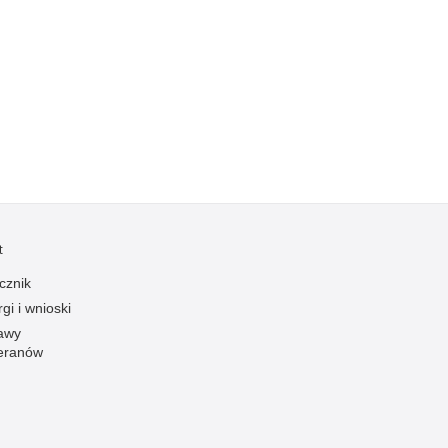
t
cznik
gi i wnioski
awy
eranów