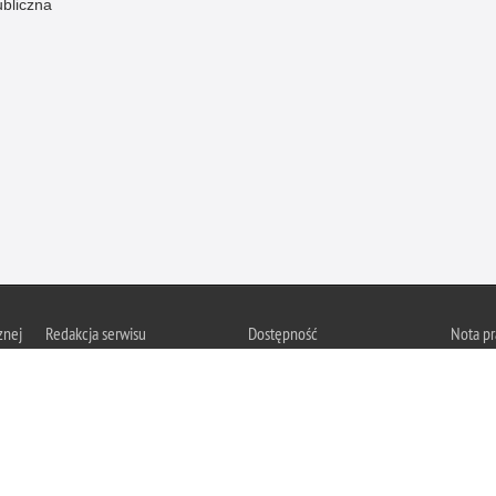
ubliczna
znej
Redakcja serwisu
Dostępność
Nota p
Chcesz 
Kontakt z redakcją
Deklaracja dostępności
z serwis
Zapozna
Polityk