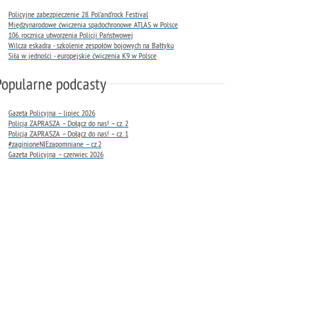
Policyjne zabezpieczenie 28. Pol’and’rock Festival
Międzynarodowe ćwiczenia spadochronowe ATLAS w Polsce
106. rocznica utworzenia Policji Państwowej
Wilcza eskadra - szkolenie zespołów bojowych na Bałtyku
Siła w jedności - europejskie ćwiczenia K9 w Polsce
Popularne podcasty
Gazeta Policyjna – lipiec 2026
Policja ZAPRASZA – Dołącz do nas! – cz. 2
Policja ZAPRASZA – Dołącz do nas! – cz. 1
#zaginioneNIEzapomniane – cz.2
Gazeta Policyjna – czerwiec 2026