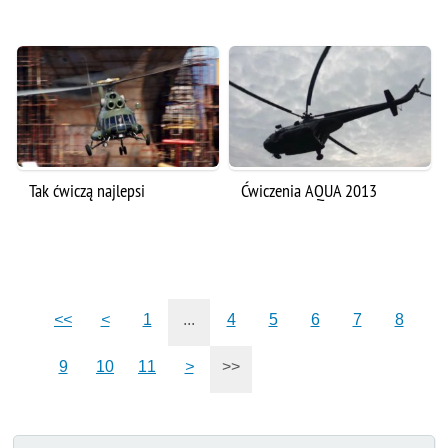
Tak ćwiczą najlepsi
Ćwiczenia AQUA 2013
<<
<
1
...
4
5
6
7
8
9
10
11
>
>>