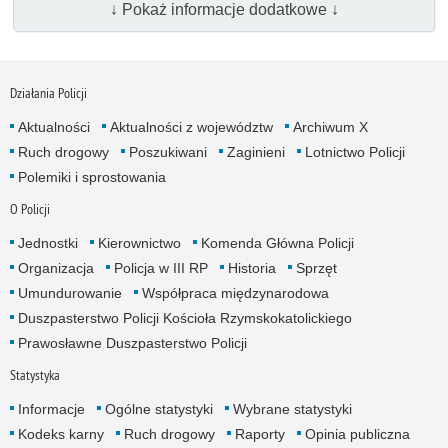
↓ Pokaż informacje dodatkowe ↓
Działania Policji
Aktualności
Aktualności z województw
Archiwum X
Ruch drogowy
Poszukiwani
Zaginieni
Lotnictwo Policji
Polemiki i sprostowania
O Policji
Jednostki
Kierownictwo
Komenda Główna Policji
Organizacja
Policja w III RP
Historia
Sprzęt
Umundurowanie
Współpraca międzynarodowa
Duszpasterstwo Policji Kościoła Rzymskokatolickiego
Prawosławne Duszpasterstwo Policji
Statystyka
Informacje
Ogólne statystyki
Wybrane statystyki
Kodeks karny
Ruch drogowy
Raporty
Opinia publiczna