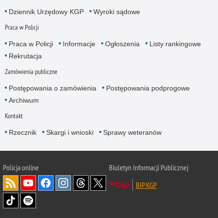
Dziennik Urzędowy KGP
Wyroki sądowe
Praca w Policji
Praca w Policji
Informacje
Ogłoszenia
Listy rankingowe
Rekrutacja
Zamówienia publiczne
Postępowania o zamówienia
Postępowania podprogowe
Archiwum
Kontakt
Rzecznik
Skargi i wnioski
Sprawy weteranów
Policja
online
Biuletyn Informacji Publicznej
BIP KGP