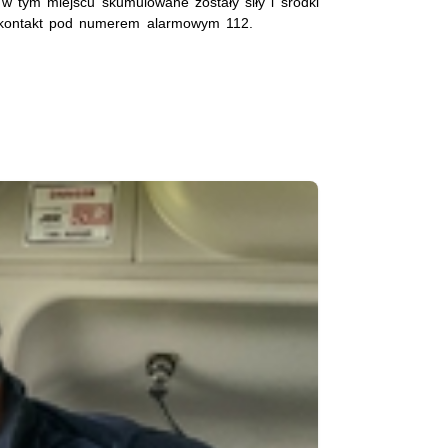
w tym miejscu skumulowane zostały siły i środki
o kontakt pod numerem alarmowym 112.