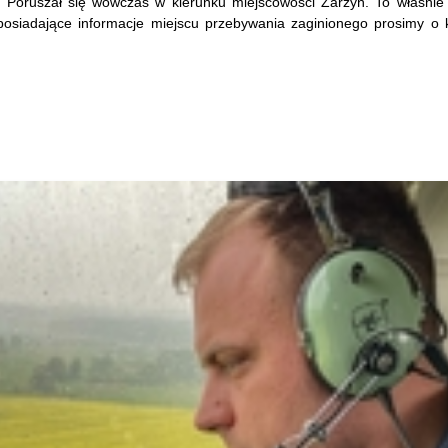
. Poruszał się wówczas w kierunku miejscowości Zarzyń. To właśnie 
osiadające informacje miejscu przebywania zaginionego prosimy 