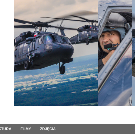
KTURA
FILMY
ZDJĘCIA