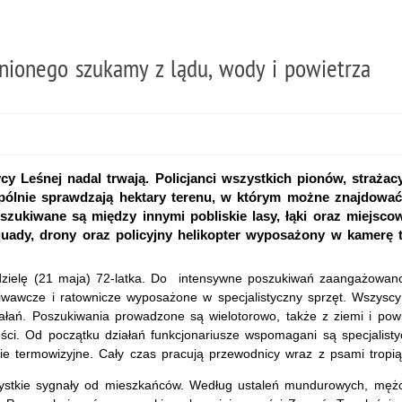
inionego szukamy z lądu, wody i powietrza
y Leśnej nadal trwają. Policjanci wszystkich pionów, strażac
wspólnie sprawdzają hektary terenu, w którym możne znajdow
szukiwane są między innymi pobliskie lasy, łąki oraz miejsco
quady, drony oraz policyjny helikopter wyposażony w kamerę 
dzielę (21 maja) 72-latka. Do intensywne poszukiwań zaangażowano 
iwawcze i ratownicze wyposażone w specjalistyczny sprzęt. Wszyscy
ałań. Poszukiwania prowadzone są wielotorowo, także z ziemi i powi
owości. Od początku działań funkcjonariusze wspomagani są specjali
e termowizyjne. Cały czas pracują przewodnicy wraz z psami tropią
tkie sygnały od mieszkańców. Według ustaleń mundurowych, mężczy