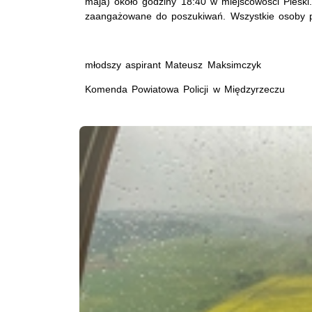
maja) około godziny 18:40 w miejscowości Pieski
zaangażowane do poszukiwań. Wszystkie osoby p
młodszy aspirant Mateusz Maksimczyk
Komenda Powiatowa Policji w Międzyrzeczu