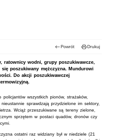
Powrót
Drukuj
y, ratownicy wodni, grupy poszukiwawcze,
ać się poszukiwany mężczyzna. Mundurowi
wości. Do akcji poszukiwawczej
termowizyjną.
policjantów wszystkich pionów, strażaków,
 nieustannie sprawdzają przydzielone im sektory,
etrza. Wciąż przeszukiwane są tereny zielone,
stycznym sprzętem w postaci quadów, dronów czy
cymi.
zna ostatni raz widziany był w niedziele (21