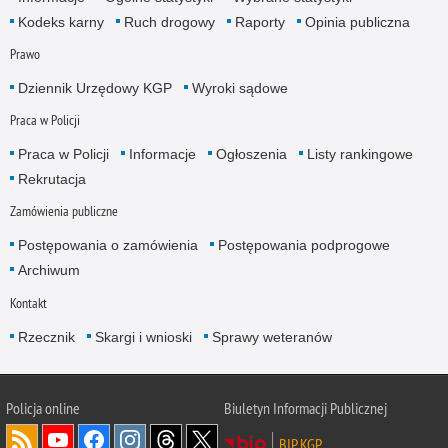
Kodeks karny
Ruch drogowy
Raporty
Opinia publiczna
Prawo
Dziennik Urzędowy KGP
Wyroki sądowe
Praca w Policji
Praca w Policji
Informacje
Ogłoszenia
Listy rankingowe
Rekrutacja
Zamówienia publiczne
Postępowania o zamówienia
Postępowania podprogowe
Archiwum
Kontakt
Rzecznik
Skargi i wnioski
Sprawy weteranów
Policja
online
Biuletyn Informacji Publicznej
BIP KGP