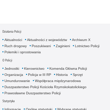
Działania Policji
Aktualności
Aktualności z województw
Archiwum X
Ruch drogowy
Poszukiwani
Zaginieni
Lotnictwo Policji
Polemiki i sprostowania
O Policji
Jednostki
Kierownictwo
Komenda Główna Policji
Organizacja
Policja w III RP
Historia
Sprzęt
Umundurowanie
Współpraca międzynarodowa
Duszpasterstwo Policji Kościoła Rzymskokatolickiego
Prawosławne Duszpasterstwo Policji
Statystyka
Informacje
Ogólne statystyki
Wybrane statystyki