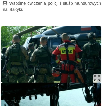
Film
Wspólne ćwiczenia policji i służb mundurowych
na Bałtyku