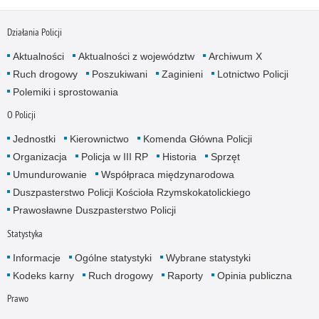
Działania Policji
Aktualności
Aktualności z województw
Archiwum X
Ruch drogowy
Poszukiwani
Zaginieni
Lotnictwo Policji
Polemiki i sprostowania
O Policji
Jednostki
Kierownictwo
Komenda Główna Policji
Organizacja
Policja w III RP
Historia
Sprzęt
Umundurowanie
Współpraca międzynarodowa
Duszpasterstwo Policji Kościoła Rzymskokatolickiego
Prawosławne Duszpasterstwo Policji
Statystyka
Informacje
Ogólne statystyki
Wybrane statystyki
Kodeks karny
Ruch drogowy
Raporty
Opinia publiczna
Prawo