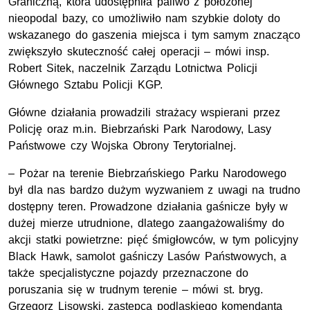
Graniczną, która udostępniła paliwo z położonej
nieopodal bazy, co umożliwiło nam szybkie doloty do
wskazanego do gaszenia miejsca i tym samym znacząco
zwiększyło skuteczność całej operacji – mówi
insp.
Robert Sitek, naczelnik Zarządu Lotnictwa Policji
Głównego Sztabu Policji
KGP
.
Główne działania prowadzili strażacy wspierani przez
Policję oraz m.in. Biebrzański Park Narodowy, Lasy
Państwowe czy Wojska Obrony Terytorialnej.
– Pożar na terenie Biebrzańskiego Parku Narodowego
był dla nas bardzo dużym wyzwaniem z uwagi na trudno
dostępny teren. Prowadzone działania gaśnicze były w
dużej mierze utrudnione, dlatego zaangażowaliśmy do
akcji statki powietrzne: pięć śmigłowców, w tym policyjny
Black Hawk
, samolot gaśniczy Lasów Państwowych, a
także specjalistyczne pojazdy przeznaczone do
poruszania się w trudnym terenie – mówi
st.
bryg.
Grzegorz Lisowski, zastępca podlaskiego komendanta