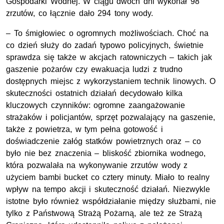
Gospodarki Wodnej. W ciągu dwóch dni wykonał 98
zrzutów, co łącznie dało 294 tony wody.
– To śmigłowiec o ogromnych możliwościach. Choć na
co dzień służy do zadań typowo policyjnych, świetnie
sprawdza się także w akcjach ratowniczych – takich jak
gaszenie pożarów czy ewakuacja ludzi z trudno
dostępnych miejsc z wykorzystaniem technik linowych. O
skuteczności ostatnich działań decydowało kilka
kluczowych czynników: ogromne zaangażowanie
strażaków i policjantów, sprzęt pozwalający na gaszenie,
także z powietrza, w tym pełna gotowość i
doświadczenie załóg statków powietrznych oraz – co
było nie bez znaczenia – bliskość zbiornika wodnego,
która pozwalała na wykonywanie zrzutów wody z
użyciem bambi bucket co cztery minuty. Miało to realny
wpływ na tempo akcji i skuteczność działań. Niezwykle
istotne było również współdziałanie między służbami, nie
tylko z Państwową Strażą Pożarną, ale też ze Strażą