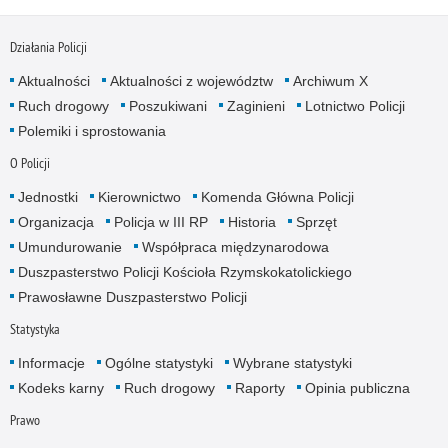
Działania Policji
Aktualności
Aktualności z województw
Archiwum X
Ruch drogowy
Poszukiwani
Zaginieni
Lotnictwo Policji
Polemiki i sprostowania
O Policji
Jednostki
Kierownictwo
Komenda Główna Policji
Organizacja
Policja w III RP
Historia
Sprzęt
Umundurowanie
Współpraca międzynarodowa
Duszpasterstwo Policji Kościoła Rzymskokatolickiego
Prawosławne Duszpasterstwo Policji
Statystyka
Informacje
Ogólne statystyki
Wybrane statystyki
Kodeks karny
Ruch drogowy
Raporty
Opinia publiczna
Prawo