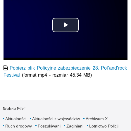
Odtwórz
wideo
Pobierz plik Policyjne zabezpieczenie 28. Pol’and’rock
Festival
(format mp4 - rozmiar 45.34 MB)
Działania Policji
Aktualności
Aktualności z województw
Archiwum X
Ruch drogowy
Poszukiwani
Zaginieni
Lotnictwo Policji