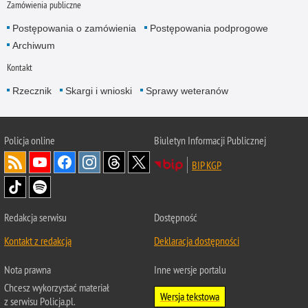
Zamówienia publiczne
Postępowania o zamówienia
Postępowania podprogowe
Archiwum
Kontakt
Rzecznik
Skargi i wnioski
Sprawy weteranów
Policja
online
Biuletyn Informacji Publicznej
BIP KGP
Redakcja serwisu
Dostępność
Kontakt z redakcją
Deklaracja dostępności
Nota prawna
Inne wersje portalu
Chcesz wykorzystać materiał
Wersja tekstowa
z serwisu Policja.pl.