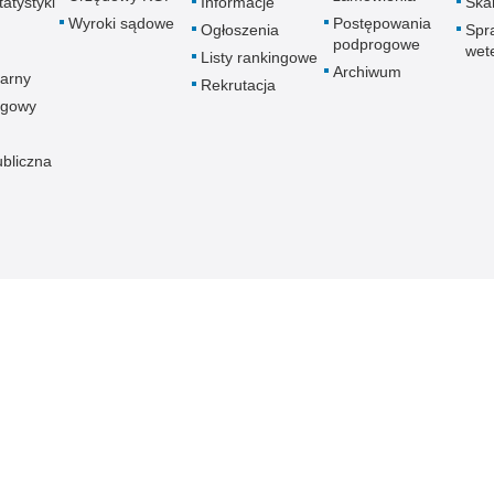
atystyki
Informacje
Skar
Wyroki sądowe
Postępowania
Ogłoszenia
Spr
podprogowe
wet
Listy rankingowe
Archiwum
arny
Rekrutacja
ogowy
ubliczna
znej
Redakcja serwisu
Dostępność
Nota p