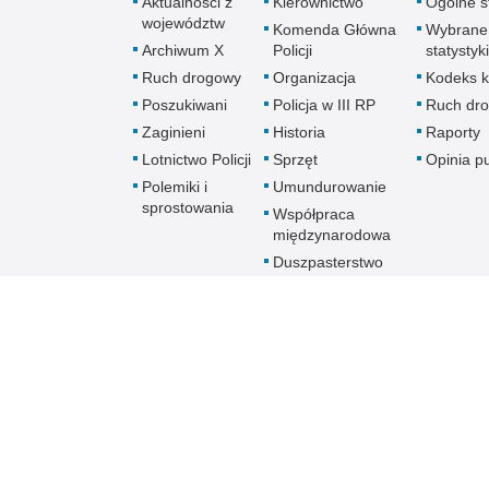
Aktualności z
Kierownictwo
Ogólne st
województw
Komenda Główna
Wybrane
Archiwum X
Policji
statystyki
Ruch drogowy
Organizacja
Kodeks k
Poszukiwani
Policja w III RP
Ruch dr
Zaginieni
Historia
Raporty
Lotnictwo Policji
Sprzęt
Opinia p
Polemiki i
Umundurowanie
sprostowania
Współpraca
międzynarodowa
Duszpasterstwo
Policji Kościoła
Rzymskokatolickiego
Prawosławne
Duszpasterstwo
Policji
Policja
online
Biuletyn Informacji Public