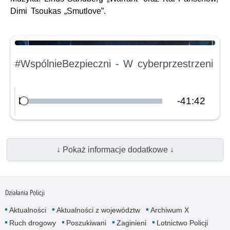
Dimi Tsoukas „Smutlove”.
Nagranie audio
#WspólnieBezpieczni - W cyberprzestrzeni
Pozostały
-
41:42
Załadowany
:
Odtwórz
0.00%
czas
↓ Pokaż informacje dodatkowe ↓
Działania Policji
Aktualności
Aktualności z województw
Archiwum X
Ruch drogowy
Poszukiwani
Zaginieni
Lotnictwo Policji