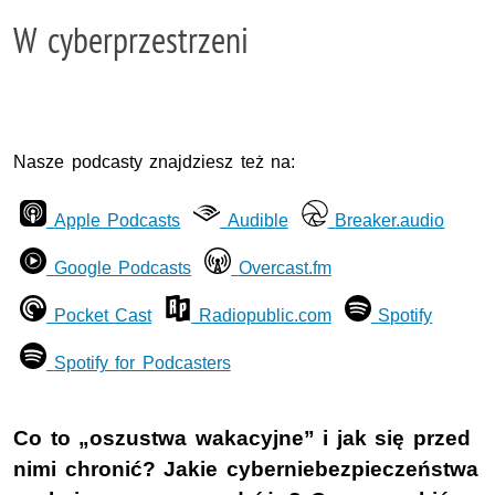
W cyberprzestrzeni
Nasze podcasty znajdziesz też na:
Apple Podcasts
Audible
Breaker.audio
Google Podcasts
Overcast.fm
Pocket Cast
Radiopublic.com
Spotify
Spotify for Podcasters
Co to „oszustwa wakacyjne” i jak się przed
nimi chronić? Jakie cyberniebezpieczeństwa