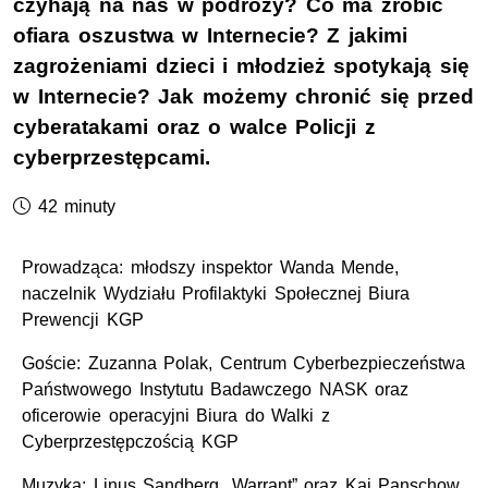
czyhają na nas w podróży? Co ma zrobić
ofiara oszustwa w Internecie? Z jakimi
zagrożeniami dzieci i młodzież spotykają się
w Internecie? Jak możemy chronić się przed
cyberatakami oraz o walce Policji z
cyberprzestępcami.
Czas trwania podcastu:
42 minuty
Prowadząca: młodszy inspektor Wanda Mende,
naczelnik Wydziału Profilaktyki Społecznej Biura
Prewencji KGP
Goście: Zuzanna Polak, Centrum Cyberbezpieczeństwa
Państwowego Instytutu Badawczego NASK oraz
oficerowie operacyjni Biura do Walki z
Cyberprzestępczością KGP
Muzyka: Linus Sandberg „
Warrant
” oraz Kai Panschow,