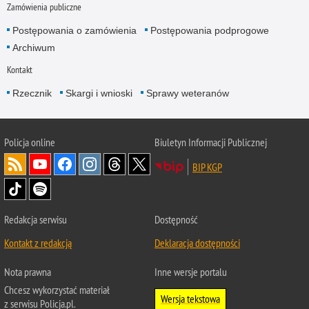
Zamówienia publiczne
Postępowania o zamówienia
Postępowania podprogowe
Archiwum
Kontakt
Rzecznik
Skargi i wnioski
Sprawy weteranów
Policja
online
Biuletyn Informacji Publicznej
BIP KGP
Redakcja serwisu
Dostępność
Kontakt z redakcją
Deklaracja dostępności
Nota prawna
Inne wersje portalu
Chcesz wykorzystać materiał
Wersja tekstowa
z serwisu Policja.pl.