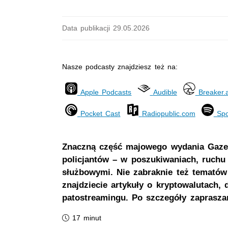
Data publikacji 29.05.2026
Nasze podcasty znajdziesz też na:
Apple Podcasts
Audible
Breaker.
Pocket Cast
Radiopublic.com
Spo
Znaczną część majowego wydania Gaze
policjantów – w poszukiwaniach, ruch
służbowymi. Nie zabraknie też tematów
znajdziecie artykuły o kryptowalutach
patostreamingu. Po szczegóły zapraszam
Czas trwania podcastu:
17 minut