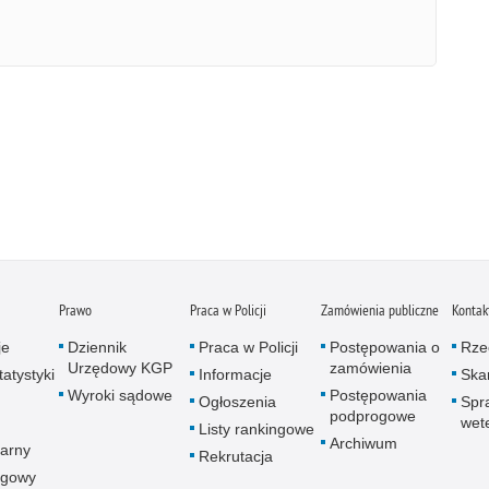
Prawo
Praca w Policji
Zamówienia publiczne
Kontak
je
Dziennik
Praca w Policji
Postępowania o
Rze
Urzędowy KGP
zamówienia
atystyki
Informacje
Skar
Wyroki sądowe
Postępowania
Ogłoszenia
Spr
podprogowe
wet
Listy rankingowe
Archiwum
arny
Rekrutacja
ogowy