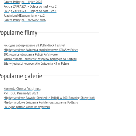
Gazeta Policyjna – lipiec 2026
Policja ZAPRASZA – Dołącz do nas! – cz. 2
Policja ZAPRASZA – Dołącz do nas! – cz. 1
#zaginioneNIEzapomniane – cz.2
Gazeta Policyjna – czerwiec 2026
Popularne filmy
Policyjne zabezpieczenie 28. Pol’and’rock Festival
Międzynarodowe ćwiczenia spadochronowe ATLAS w Polsce
106. rocznica utworzenia Policji Państwowej
Wilcza eskadra - szkolenie zespołów bojowych na Bałtyku
Siła w jedności - europejskie ćwiczenia K9 w Polsce
Popularne galerie
Komenda Główna Policji nocą
XVI TCCC Paramedyk 2023
Międzynarodowe Zawody Strzeleckie Policji w 100. Rocznicę Służby Kobiet w Policji
Międzynarodowe ćwiczenia kontrterrorystyczne na Podlasiu
Policyjne patrole konne na wybrzeżu