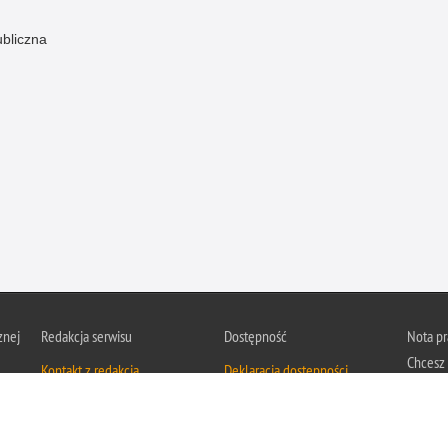
ubliczna
znej
Redakcja serwisu
Dostępność
Nota p
Chcesz 
Kontakt z redakcją
Deklaracja dostępności
z serwis
Zapozna
Polityk