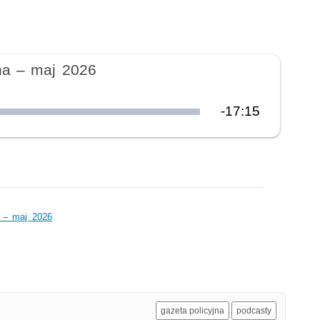
na – maj 2026
Pozostały
-
17:15
czas
a – maj 2026
gazeta policyjna
podcasty