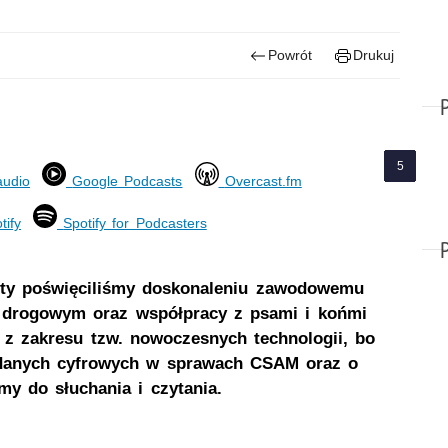
Powrót
Drukuj
audio
Google Podcasts
Overcast.fm
tify
Spotify for Podcasters
ty poświęciliśmy doskonaleniu zawodowemu
u drogowym oraz współpracy z psami i końmi
 z zakresu tzw. nowoczesnych technologii, bo
, danych cyfrowych w sprawach CSAM oraz o
y do słuchania i czytania.