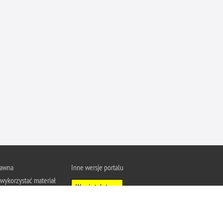
rawna
Inne wersje portalu
wykorzystać materiał
Wersja tekstowa
u Policja.pl.
About Polish Police
j się z zasadami
a prywatności