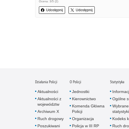
Ocena: 3/5 (2)
Udostępnij
Udostępnij
Działania Policji
O Policji
Statystyka
Aktualności
Jednostki
Informac
Aktualności z
Kierownictwo
Ogólne st
województw
Komenda Główna
Wybrane
Archiwum X
Policji
statystyki
Ruch drogowy
Organizacja
Kodeks k
Poszukiwani
Policja w III RP
Ruch dr