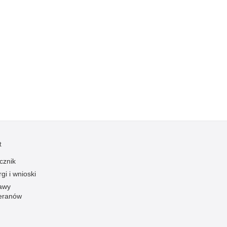
t
cznik
gi i wnioski
awy
eranów