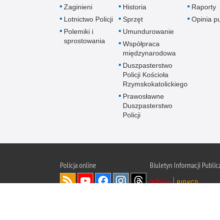
Zaginieni
Historia
Raporty
Lotnictwo Policji
Sprzęt
Opinia p
Polemiki i
Umundurowanie
sprostowania
Współpraca
międzynarodowa
Duszpasterstwo
Policji Kościoła
Rzymskokatolickiego
Prawosławne
Duszpasterstwo
Policji
Policja
online
Biuletyn Informacji Public
BIP KGP