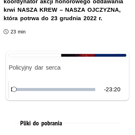
koordynator akcji honorowego oddawania
krwi NASZA KREW – NASZA OJCZYZNA,
która potrwa do 23 grudnia 2022 r.
Czas trwania podcastu:
23 min
Nagranie audio
Policyjny dar serca
Pozostały
-
23:20
Załadowany
:
Odtwórz
0.00%
czas
Pliki do pobrania