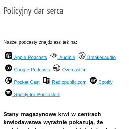
Policyjny dar serca
Nasze podcasty znajdziesz też na:
Apple Podcasts
Audible
Breaker.audio
Google Podcasts
Overcast.fm
Pocket Cast
Radiopublic.com
Spotify
Spotify for Podcasters
Stany magazynowe krwi w centrach
krwiodawstwa wyraźnie pokazują, że