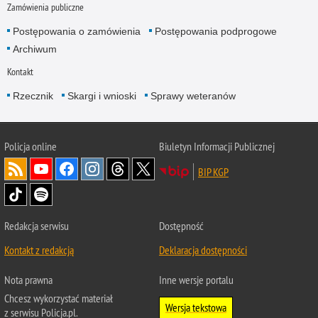
Zamówienia publiczne
Postępowania o zamówienia
Postępowania podprogowe
Archiwum
Kontakt
Rzecznik
Skargi i wnioski
Sprawy weteranów
Policja
online
Biuletyn Informacji Publicznej
BIP KGP
Redakcja serwisu
Dostępność
Kontakt z redakcją
Deklaracja dostępności
Nota prawna
Inne wersje portalu
Chcesz wykorzystać materiał
Wersja tekstowa
z serwisu Policja.pl.