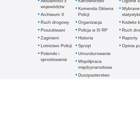
Aktualności z
Kierownictwo
Ogólne st
województw
Komenda Główna
Wybrane
Archiwum X
Policji
statystyki
Ruch drogowy
Organizacja
Kodeks k
Poszukiwani
Policja w III RP
Ruch dr
Zaginieni
Historia
Raporty
Lotnictwo Policji
Sprzęt
Opinia p
Polemiki i
Umundurowanie
sprostowania
Współpraca
międzynarodowa
Duszpasterstwo
Policji Kościoła
Rzymskokatolickiego
Prawosławne
Duszpasterstwo
Policji
Policja
online
Biuletyn Informacji Public