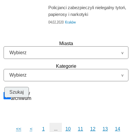
Policjanci zabezpieczyli nielegalny tytoń,
papierosy i narkotyki
04.02.2020
Kraków
Miasta
Kategorie
Szukaj w
archiwum
<<
<
1
...
10
11
12
13
14