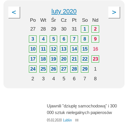
luty 2020
Po
Wt
Śr
Cz
Pt
So
Nd
27
28
29
30
31
1
2
3
4
5
6
7
8
9
10
11
12
13
14
15
16
17
18
19
20
21
22
23
24
25
26
27
28
29
1
2
3
4
5
6
7
8
Ujawnili "dziuplę samochodową" i 300
000 sztuk nielegalnych papierosów
05.02.2020
Lublin