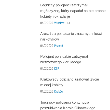
Legniccy policjanci zatrzymali
mężczyznę, który napadał na bezbronne
kobiety i okradał je
04.02.2020
Wrocław
Areszt za posiadanie znacznych ilości
narkotyków
04.02.2020
Poznań
Policjant po służbie zatrzymał
nietrzeźwego kierującego
04.02.2020
KSP
Krakowscy policjanci uratowali życie
młodej kobiety
04.02.2020
Kraków
Toruńscy policjanci kontynuują
poszukiwania Karola Olkowskiego