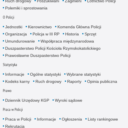
Ruch drogowy
Poszukiwani
Zaginieni
Lotnictwo Policji
Polemiki i sprostowania
O Policji
Jednostki
Kierownictwo
Komenda Główna Policji
Organizacja
Policja w III RP
Historia
Sprzęt
Umundurowanie
Współpraca międzynarodowa
Duszpasterstwo Policji Kościoła Rzymskokatolickiego
Prawosławne Duszpasterstwo Policji
Statystyka
Informacje
Ogólne statystyki
Wybrane statystyki
Kodeks karny
Ruch drogowy
Raporty
Opinia publiczna
Prawo
Dziennik Urzędowy KGP
Wyroki sądowe
Praca w Policji
Praca w Policji
Informacje
Ogłoszenia
Listy rankingowe
Rekrutacja