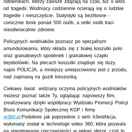
ratownikach, którzy zawsze zdążają na czas, tuż o włos
od tragedii. Wodniacy codziennie ocierają się o ludzkie
tragedie i nieszczęście. Statystyki są bezlitosne -
corocznie tonie ponad 500 osób, a setki osób traci
nieodwracalnie zdrowie.
Policyjnych wodniaków poznasz po specjalnym
umundurowaniu, który składa się z białej koszulki polo
oraz granatowych spodenek i granatowej czapki
bejsbolówki. Na plecach koszulki znajduje się duży
napis POLICJA, a mniejszy umiejscowiony jest z przodu,
nad zapinaną na guzik kieszonką.
Ciekawy świat widziany oczyma policyjnych wodniaków
możesz poznać także Ty, oglądając najnowszy film,
zrealizowany dzięki współpracy Wydziału Promocji Policji
Biura Komunikacji Społecznej KGP i firmy
vr360.pl
.Podobnie jak poprzednie z serii #JestAkcja,
wykonany został w technologii video 360, która pozwala
na rejestrowanie rzeczywistości w pełnej sferze, czyli to