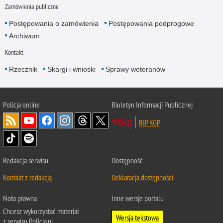
Zamówienia publiczne
Postępowania o zamówienia
Postępowania podprogowe
Archiwum
Kontakt
Rzecznik
Skargi i wnioski
Sprawy weteranów
Policja
online
Biuletyn Informacji Publicznej
BIP KGP
Redakcja serwisu
Dostępność
Kontakt z redakcją
Deklaracja dostępności
Nota prawna
Inne wersje portalu
Chcesz wykorzystać materiał
Wersja tekstowa
z serwisu Policja.pl.