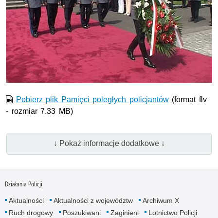
Film w formacie nieobsługiwanym przez odtwarzacz.
Pobierz plik Pamięci poległych policjantów
(format flv
- rozmiar 7.33 MB)
↓ Pokaż informacje dodatkowe ↓
Działania Policji
Aktualności
Aktualności z województw
Archiwum X
Ruch drogowy
Poszukiwani
Zaginieni
Lotnictwo Policji