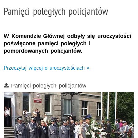
Pamięci poległych policjantów
W Komendzie Głównej odbyły się uroczystości
poświęcone pamięci poległych i
pomordowanych policjantów.
Przeczytaj więcej o uroczystościach »
Film
Pamięci poległych policjantów