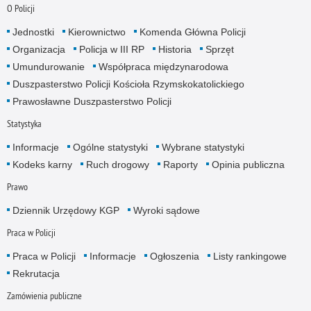
O Policji
Jednostki
Kierownictwo
Komenda Główna Policji
Organizacja
Policja w III RP
Historia
Sprzęt
Umundurowanie
Współpraca międzynarodowa
Duszpasterstwo Policji Kościoła Rzymskokatolickiego
Prawosławne Duszpasterstwo Policji
Statystyka
Informacje
Ogólne statystyki
Wybrane statystyki
Kodeks karny
Ruch drogowy
Raporty
Opinia publiczna
Prawo
Dziennik Urzędowy KGP
Wyroki sądowe
Praca w Policji
Praca w Policji
Informacje
Ogłoszenia
Listy rankingowe
Rekrutacja
Zamówienia publiczne