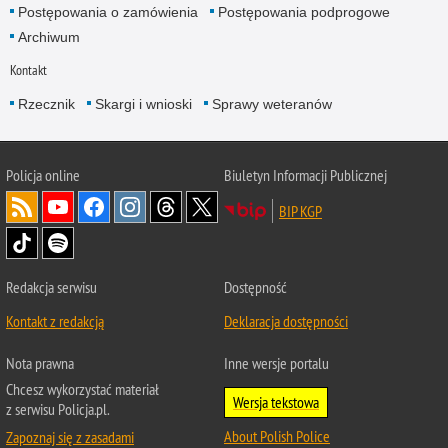
Postępowania o zamówienia
Postępowania podprogowe
Archiwum
Kontakt
Rzecznik
Skargi i wnioski
Sprawy weteranów
Policja
online
Biuletyn Informacji Publicznej
BIP KGP
Redakcja serwisu
Dostępność
Kontakt z redakcją
Deklaracja dostępności
Nota prawna
Inne wersje portalu
Chcesz wykorzystać materiał
Wersja tekstowa
z serwisu Policja.pl.
About Polish Police
Zapoznaj się z zasadami